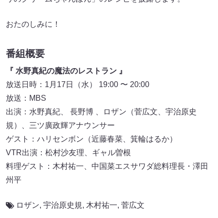
おたのしみに！
番組概要
『 水野真紀の魔法のレストラン 』
放送日時：1月17日（水） 19:00 〜 20:00
放送：MBS
出演：水野真紀、 長野博 、ロザン（菅広文、宇治原史
規）、三ツ廣政輝アナウンサー
ゲスト：ハリセンボン（近藤春菜、箕輪はるか）
VTR出演：松村沙友理、ギャル曽根
料理ゲスト：木村祐一、中国菜エスサワダ総料理長・澤田
州平
ロザン
,
宇治原史規
,
木村祐一
,
菅広文