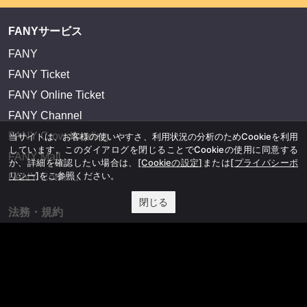
FANYサービス
FANY
FANY Ticket
FANY Online Ticket
FANY Channel
FANY Crowdfunding
当サイトは、お客様の使いやすさ、利用状況の分析のためCookieを利用
しています。このダイアログを閉じることでCookieの使用に同意する
FANY Mall
か、詳細を確認したい場合は、
[Cookieの設定]
または
[プライバシーポ
リシー]
をご参照ください。
FANY Commu
閉じる
法務・規約
プライバシーポリシー
反社会的勢力排除宣言
会社情報