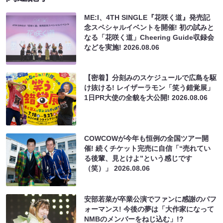
ME:I、4TH SINGLE『花咲く道』発売記
念スペシャルイベントを開催! 初の試みと
なる「花咲く道」Cheering Guide収録会
などを実施!
2026.08.06
【密着】分刻みのスケジュールで広島を駆
け抜ける! レイザーラモン「笑う錯覚展」
1日PR大使の全貌を大公開!
2026.08.06
COWCOWが今年も恒例の全国ツアー開
催! 続くチケット完売に自信「“売れてい
る後輩、見とけよ”という感じです
（笑）」
2026.08.06
安部若菜が卒業公演でファンに感謝のパフ
ォーマンス! 今後の夢は「大作家になって
NMBのメンバーをねじ込む」!?