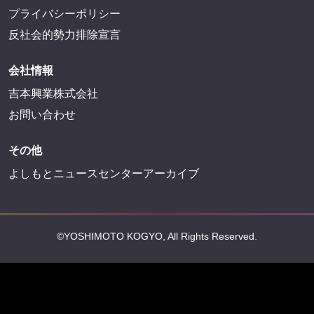
FANYサービス
FANY
FANY Ticket
FANY Online Ticket
FANY Channel
FANY Crowdfunding
FANY Mall
FANY Commu
法務・規約
プライバシーポリシー
反社会的勢力排除宣言
会社情報
吉本興業株式会社