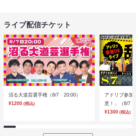
野田クリの野望～クリスタルジム神7 真・筋肉無
ルミネtheよし
双 しんやの逆襲～
08/11 10:30 開
08/09 13:00 開場 14:00 開演
ライブ配信チケット