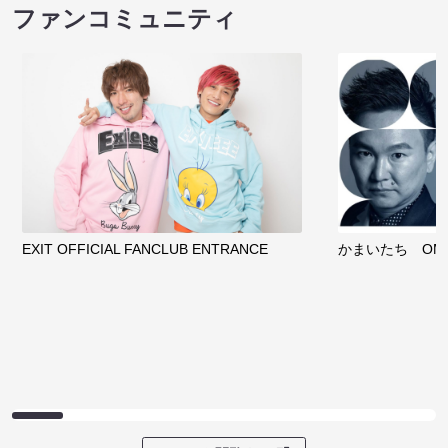
ノンタンのハッ
８月本公演（8/1～8/23）
わくピクニック
08/08 08:30 開場 09:00 開演
08/08 09:30 開
サイトを閲覧する
クラウドファンディング
サイトを閲覧する
ファンコミュニティ