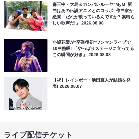
森三中・大島＆ガンバレルーヤ“MyM”新
曲はあの伝説アニメとのコラボ! 作曲家が
絶賛「だれが歌っているんですか? 素晴ら
しい歌声だ!」
2026.08.08
小嶋花梨が“卒業後初”ワンマンライブで
10曲熱唱! 「やっぱりステージに立ってる
この瞬間が好き」
2026.08.08
【祝】レインボー・池田直人が結婚を発
表!
2026.08.07
ライブ配信チケット