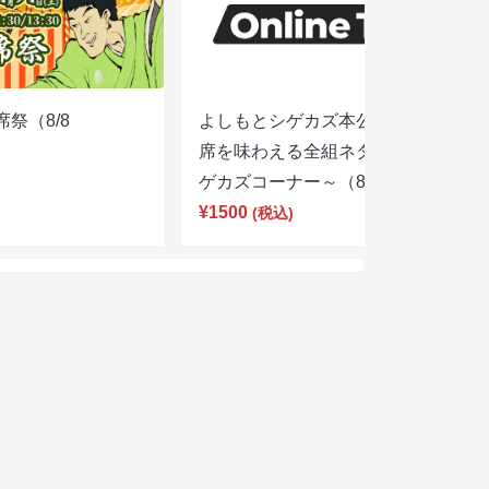
席祭（8/8
よしもとシゲカズ本公演～本気の寄
席を味わえる全組ネタと大阪名物シ
ゲカズコーナー～（8/8 13:30）
¥1500
(税込)