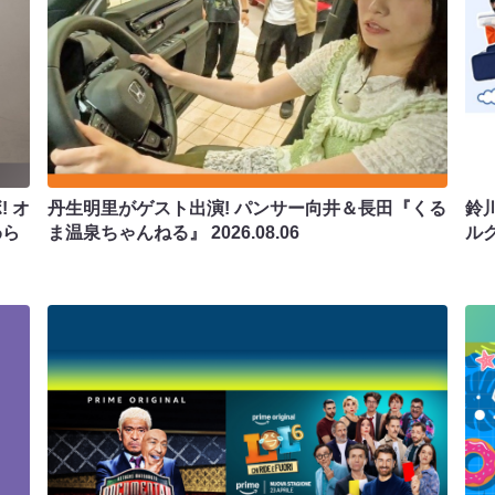
 オ
丹生明里がゲスト出演! パンサー向井＆長田『くる
鈴
わら
ま温泉ちゃんねる』
2026.08.06
ル