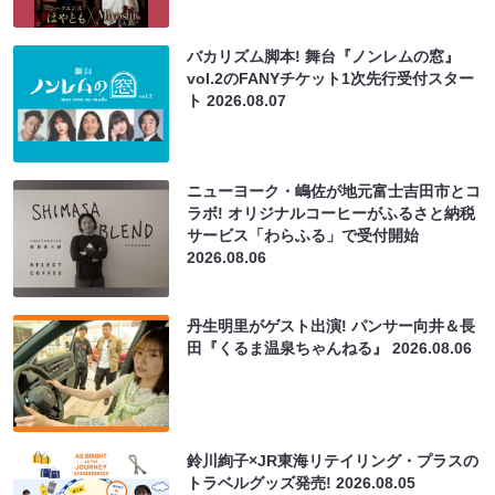
バカリズム脚本! 舞台『ノンレムの窓』
vol.2のFANYチケット1次先行受付スター
ト
2026.08.07
ニューヨーク・嶋佐が地元富士吉田市とコ
ラボ! オリジナルコーヒーがふるさと納税
サービス「わらふる」で受付開始
2026.08.06
丹生明里がゲスト出演! パンサー向井＆長
田『くるま温泉ちゃんねる』
2026.08.06
鈴川絢子×JR東海リテイリング・プラスの
トラベルグッズ発売!
2026.08.05