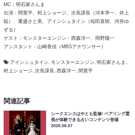
MC：明石家さんま
出演：間寛平、村上ショージ、次長課長（河本準一、井上
聡）、重盛さと美、アインシュタイン（稲田直樹、河井ゆ
ずる）
ゲスト：モンスターエンジン・西森洋一、岡野陽一
アシスタント：山崎香佳（MBSアナウンサー）
アインシュタイン
,
モンスターエンジン
,
明石家さんま
,
村上ショージ
,
次長課長
,
西森洋一
,
間寛平
関連記事
シークエンスはやとも監修! ペアリング霊
視が体験できる占いコンテンツ登場
2026.08.07