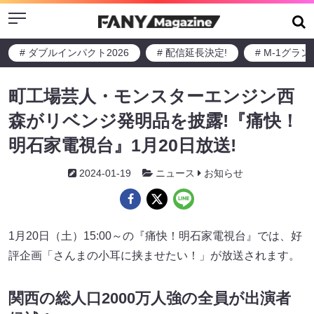
Menu
# ダブルインパクト2026
# 配信延長決定!
# M-1グラ
町工場芸人・モンスターエンジン西
森がリベンジ発明品を披露!『痛快！
明石家電視台』1月20日放送!
2024-01-19
ニュース
お知らせ
1月20日（土）15:00～の『痛快！明石家電視台』では、好
評企画「さんまの小耳に挟ませたい！」が放送されます。
関西の総人口2000万人強の全員が出演者