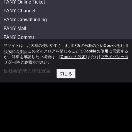
FANY Online Ticket
FANY Channel
FANY Crowdfunding
FANY Mall
FANY Commu
当サイトは、お客様の使いやすさ、利用状況の分析のためCookieを利用
しています。このダイアログを閉じることでCookieの使用に同意する
法務・規約
か、詳細を確認したい場合は、
[Cookieの設定]
または
[プライバシーポ
プライバシーポリシー
リシー]
をご参照ください。
反社会的勢力排除宣言
閉じる
会社情報
吉本興業株式会社
お問い合わせ
その他
よしもとニュースセンターアーカイブ