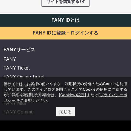
サイトを閲覧する
FANY IDとは
FANY IDに登録・ログインする
FANYサービス
FANY
FANY Ticket
FANY Online Ticket
当サイトは、お客様の使いやすさ、利用状況の分析のためCookieを利用
FANY Channel
しています。このダイアログを閉じることでCookieの使用に同意する
FANY Crowdfunding
か、詳細を確認したい場合は、
[Cookieの設定]
または
[プライバシーポ
リシー]
をご参照ください。
FANY Mall
閉じる
FANY Commu
法務・規約