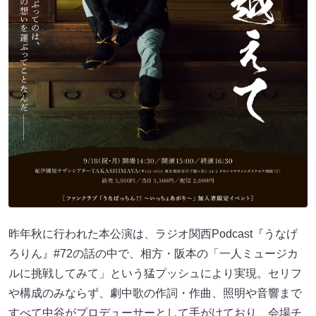
昨年秋に行われた本公演は、ラジオ関西Podcast『うなげ
ろりん』#72の話の中で、相方・阪本の「一人ミュージカ
ルに挑戦してみて」という猛プッシュにより実現。セリフ
や構成のみならず、劇中歌の作詞・作曲、照明や音響まで
すべて中谷がプロデューサーとして手がけており、会場チ