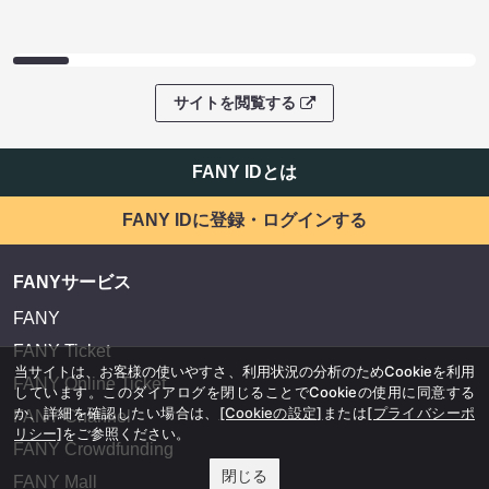
サイトを閲覧する
FANY IDとは
FANY IDに登録・ログインする
FANYサービス
FANY
FANY Ticket
当サイトは、お客様の使いやすさ、利用状況の分析のためCookieを利用
FANY Online Ticket
しています。このダイアログを閉じることでCookieの使用に同意する
か、詳細を確認したい場合は、
[Cookieの設定]
または
[プライバシーポ
FANY Channel
リシー]
をご参照ください。
FANY Crowdfunding
閉じる
FANY Mall