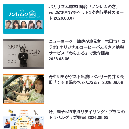
バカリズム脚本! 舞台『ノンレムの窓』
vol.2のFANYチケット1次先行受付スター
ト
2026.08.07
ニューヨーク・嶋佐が地元富士吉田市とコ
ラボ! オリジナルコーヒーがふるさと納税
サービス「わらふる」で受付開始
2026.08.06
丹生明里がゲスト出演! パンサー向井＆長
田『くるま温泉ちゃんねる』
2026.08.06
鈴川絢子×JR東海リテイリング・プラスの
トラベルグッズ発売!
2026.08.05