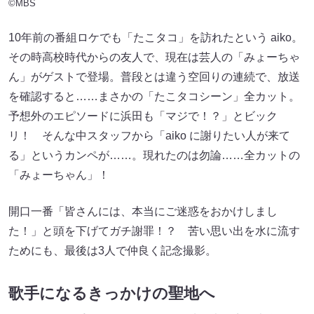
©MBS
10年前の番組ロケでも「たこタコ」を訪れたという aiko。
その時高校時代からの友人で、現在は芸人の「みょーちゃ
ん」がゲストで登場。普段とは違う空回りの連続で、放送
を確認すると……まさかの「たこタコシーン」全カット。
予想外のエピソードに浜田も「マジで！？」とビック
リ！ そんな中スタッフから「aiko に謝りたい人が来て
る」というカンペが……。現れたのは勿論……全カットの
「みょーちゃん」！
開口一番「皆さんには、本当にご迷惑をおかけしまし
た！」と頭を下げてガチ謝罪！？ 苦い思い出を水に流す
ためにも、最後は3人で仲良く記念撮影。
歌手になるきっかけの聖地へ