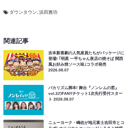
ダウンタウン
,
浜田雅功
関連記事
吉本新喜劇の人気座員たちがパッケージに
登場! ｢明星 一平ちゃん夜店の焼そば 関西
風お好み焼ソース味｣コラボ発売
2026.08.07
バカリズム脚本! 舞台『ノンレムの窓』
vol.2のFANYチケット1次先行受付スター
ト
2026.08.07
ニューヨーク・嶋佐が地元富士吉田市とコ