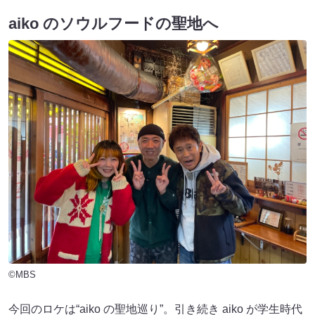
aiko のソウルフードの聖地へ
©MBS
今回のロケは“aiko の聖地巡り”。引き続き aiko が学生時代