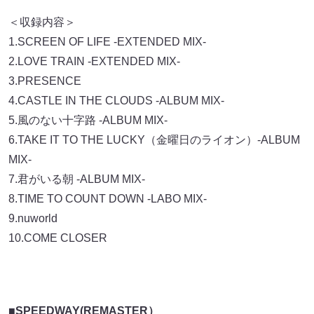
＜収録内容＞
1.SCREEN OF LIFE -EXTENDED MIX-
2.LOVE TRAIN -EXTENDED MIX-
3.PRESENCE
4.CASTLE IN THE CLOUDS -ALBUM MIX-
5.風のない十字路 -ALBUM MIX-
6.TAKE IT TO THE LUCKY（金曜日のライオン）-ALBUM
MIX-
7.君がいる朝 -ALBUM MIX-
8.TIME TO COUNT DOWN -LABO MIX-
9.nuworld
10.COME CLOSER
■SPEEDWAY(REMASTER）