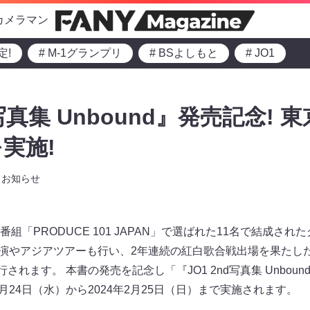
カメラマン
定!
# M-1グランプリ
# BSよしもと
# JO1
d 写真集 Unbound』発売記念!
実施!
お知らせ
組「PRODUCE 101 JAPAN」で選ばれた11名で結成さ
演やアジアツアーも行い、2年連続の紅白歌合戦出場を果たした彼
されます。 本書の発売を記念し「『JO1 2nd写真集 Unbo
1月24日（水）から2024年2月25日（日）まで実施されます。