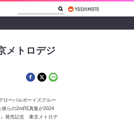
Search Form
Search
 東京メトロデジ
れたグローバルボーイズグルー
らの2nd写真集が2024
und』発売記念 東京メトロデ