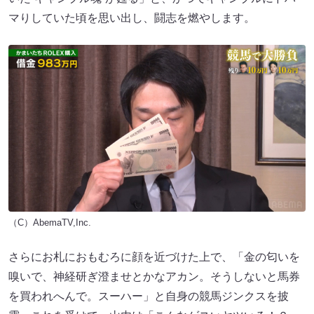
マりしていた頃を思い出し、闘志を燃やします。
（C）AbemaTV,Inc.
さらにお札におもむろに顔を近づけた上で、「金の匂いを
嗅いで、神経研ぎ澄ませとかなアカン。そうしないと馬券
を買われへんで。スーハー」と自身の競馬ジンクスを披