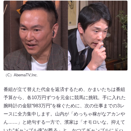
（C）AbemaTV,Inc.
番組が立て替えた代金を返済するため、かまいたちは番組
予算から、各10万円ずつを元金に競馬に挑戦。手に入れた
腕時計の金額“983万円”を稼ぐために、次の仕事までの3レ
ースに全力集中します。山内が「めっちゃ稼がなアカンや
ん……」と絶句する一方で、濱家は「オモロいな。抑えて
いた“ギャンブル魂”が甦る」と、かつてギャンブルにドハ