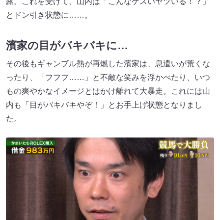
露。これを受けて、山内は「こんなゲスいヤツいる！？」
とドン引き状態に……。
濱家の目がバキバキに…
その後もギャンブル熱が再燃した濱家は、息遣いが荒くな
ったり、「フフフ……」と不敵な笑みを浮かべたり、いつ
もの爽やかなイメージとはかけ離れて大暴走。これには山
内も「目がバキバキやぞ！」とお手上げ状態となりまし
た。