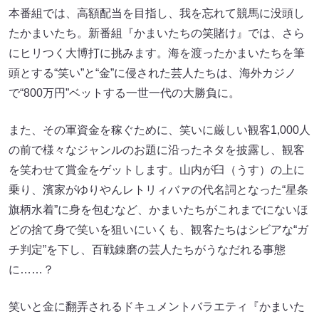
本番組では、高額配当を目指し、我を忘れて競馬に没頭し
たかまいたち。新番組『かまいたちの笑賭け』では、さら
にヒリつく大博打に挑みます。海を渡ったかまいたちを筆
頭とする“笑い”と“金”に侵された芸人たちは、海外カジノ
で“800万円”ベットする一世一代の大勝負に。
また、その軍資金を稼ぐために、笑いに厳しい観客1,000人
の前で様々なジャンルのお題に沿ったネタを披露し、観客
を笑わせて賞金をゲットします。山内が臼（うす）の上に
乗り、濱家がゆりやんレトリィバァの代名詞となった“星条
旗柄水着”に身を包むなど、かまいたちがこれまでにないほ
どの捨て身で笑いを狙いにいくも、観客たちはシビアな“ガ
チ判定”を下し、百戦錬磨の芸人たちがうなだれる事態
に……？
笑いと金に翻弄されるドキュメントバラエティ『かまいた