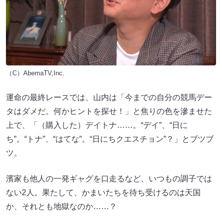
（C）AbemaTV,Inc.
運命の最終レースでは、山内は「今までの自分の競馬デー
タはダメだ。何かヒントを探せ！」と焦りの色を滲ませた
上で、「（購入した）デイトナ……。“デイ”、“日に
ち”。“トナ”、“はてな”。“日にちクエスチョン”？」とブツブ
ツ。
濱家も他人の一発ギャグを口走るなど、いつもの調子では
ない2人。果たして、かまいたちを待ち受けるのは天国
か、それとも地獄なのか……？