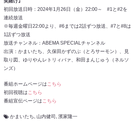
笑賭け』
初回放送日時：2024年1月26日（金）22:00～ #1と#2を
連続放送
※毎週金曜日22:00より、#6までは2話ずつ放送、#7と#8は
1話ずつ放送
放送チャンネル：ABEMA SPECIALチャンネル
出演：かまいたち、久保田かずのぶ（とろサーモン）、見
取り図、ゆりやんレトリィバァ、和田まんじゅう（ネルソ
ンズ）
番組ホームページは
こちら
初回視聴は
こちら
番組宣伝ページは
こちら
かまいたち
,
山内健司
,
濱家隆一