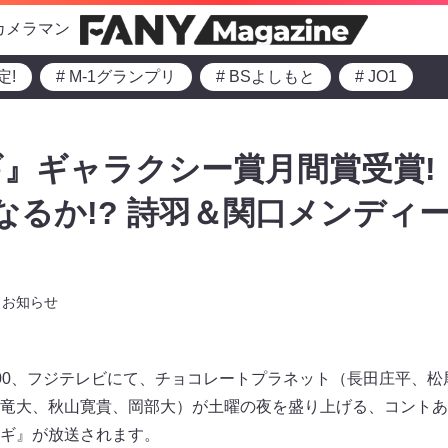
カメラマン
定!
# M-1グランプリ
# BSよしもと
# JO1
』ギャラクシー賞月間賞受賞!
なるか!? 詩羽＆関口メンディ
お知らせ
～21:00、フジテレビにて、チョコレートプラネット（長田庄平
竜大、秋山寛貴、岡部大）が土曜の夜を盛り上げる、コントあ
ギ』が放送されます。