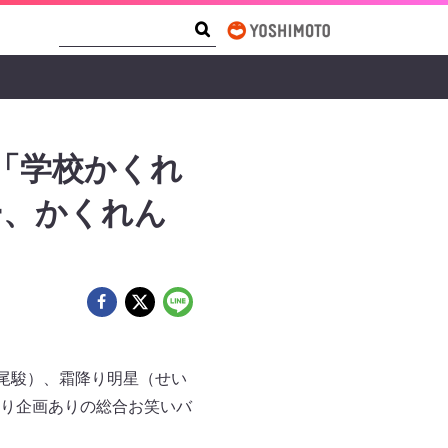
Search Form
Search
「学校かくれ
ー、かくれん
、松尾駿）、霜降り明星（せい
り企画ありの総合お笑いバ