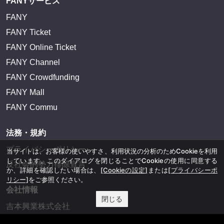
FANYサービス
FANY
FANY Ticket
FANY Online Ticket
FANY Channel
FANY Crowdfunding
FANY Mall
FANY Commu
法務・規約
プライバシーポリシー
当サイトは、お客様の使いやすさ、利用状況の分析のためCookieを利用
しています。このダイアログを閉じることでCookieの使用に同意する
反社会的勢力排除宣言
か、詳細を確認したい場合は、
[Cookieの設定]
または
[プライバシーポ
リシー]
をご参照ください。
会社情報
閉じる
吉本興業株式会社
お問い合わせ