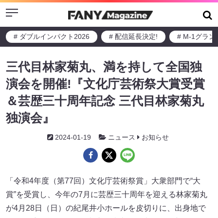
Menu
# ダブルインパクト2026
# 配信延長決定!
# M-1グラ
三代目林家菊丸、満を持して全国独
演会を開催!『文化庁芸術祭大賞受賞
＆芸歴三十周年記念 三代目林家菊丸
独演会』
2024-01-19
ニュース
お知らせ
「令和4年度（第77回）文化庁芸術祭賞」大衆部門で“大
賞”を受賞し、今年の7月に芸歴三十周年を迎える林家菊丸
が4月28日（日）の紀尾井小ホールを皮切りに、出身地で