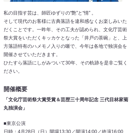
私の目指す芸は、師匠ゆずりの“艶”と“情” 。
そして現代のお客様に古典落語を違和感なくお楽しみいた
だくことです。一昨年、その工夫が認められ、文化庁芸術
祭大賞をいただくキッカケとなった「井戸の茶碗」と、上
方落語特有のハメモノ入りの噺で、今年は各地で独演会を
開催させていただきます。
ひたすら落語にしがみついて30年、その軌跡を是非ご覧く
ださい。
開催概要
「文化庁芸術祭大賞受賞＆芸歴三十周年記念 三代目林家菊
丸独演会」
■東京公演
日時：4月28日（日）開場13:30／開演14:00／終演16:00