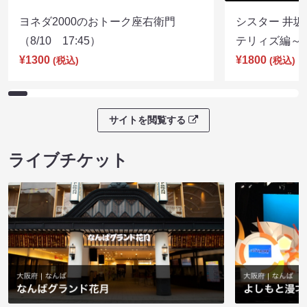
ヨネダ2000のおトーク座右衛門
シスター 井坂
（8/10 17:45）
テリィズ編～（8
¥1300
¥1800
(税込)
(税込)
サイトを閲覧する
ライブチケット