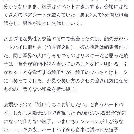
分からないまま、綾子はイベントに参加する。会場にはた
くさんのペアシートが並んでいた。男女2人で3分間だけ会
話をし、男性が次々に交代していく。
さまざまな男性と交流する中で出会ったのは、顔の形がハ
ートパイに似た男（竹財輝之助）。彼の職業は編集者だっ
た。同じ業界の人にうそをつくのはリスキーだと思った綾
子は、自分が官能小説を書いていることを打ち明ける。引
かれることを覚悟する綾子だが、綾子のぶっちゃけトーク
にも笑ってくれる。外見や笑い方のクセの強さは気になる
ものの、悪くない印象を持つ綾子。
会場から出て「近いうちにお話したい」と言うハートパ
イ。しかし太陽光の中で直視したその顔の“ある部分”が気
になって仕方ない綾子。いまいちテンションが上がらな
い……。その夜、ハートパイから食事に誘われた綾子