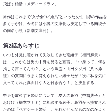
飛ばす婚活コメディードラマ。
原作はこれまで“女子会”や“婚活”といった女性目線の作品を
多く手がけ、今冬には小説の文庫化も決定している南綾子
の同名小説（新潮文庫刊）。
第2話あらすじ
いつも外見に惹かれて失敗してきた南綾子（福田麻貴）
は、これからは男の中身を見ると宣言。「中身って、何を
指して言ってんの？」という幽霊・山田クソ男（八木勇
征）の質問にうまく答えられない綾子だが「次に私を気に
入ってくれた真面目な人と付き合う！」と決意する。
中身を重視する婚活について、友人の鳥羽（中越典子）と
おけけ（橋本マナミ）に相談する綾子。鳥羽から提案され
たのは「ペアシート婚活」。それがどんなものなのかよく