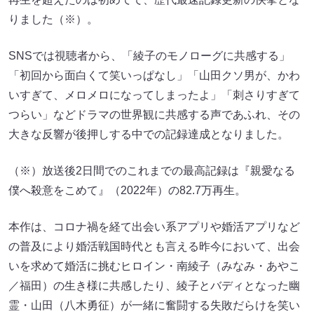
りました（※）。
SNSでは視聴者から、「綾子のモノローグに共感する」
「初回から面白くて笑いっぱなし」「山田クソ男が、かわ
いすぎて、メロメロになってしまったよ」「刺さりすぎて
つらい」などドラマの世界観に共感する声であふれ、その
大きな反響が後押しする中での記録達成となりました。
（※）放送後2日間でのこれまでの最高記録は『親愛なる
僕へ殺意をこめて』（2022年）の82.7万再生。
本作は、コロナ禍を経て出会い系アプリや婚活アプリなど
の普及により婚活戦国時代とも言える昨今において、出会
いを求めて婚活に挑むヒロイン・南綾子（みなみ・あやこ
／福田）の生き様に共感したり、綾子とバディとなった幽
霊・山田（八木勇征）が一緒に奮闘する失敗だらけを笑い