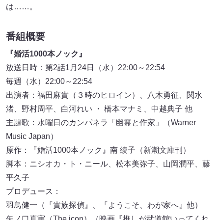
は……。
番組概要
『婚活1000本ノック』
放送日時：第2話1月24日（水）22:00～22:54
毎週（水）22:00～22:54
出演者：福田麻貴（３時のヒロイン）、八木勇征、関水
渚、野村周平、白河れい ・ 橋本マナミ、中越典子 他
主題歌：水曜日のカンパネラ「幽霊と作家」（Warner
Music Japan）
原作：『婚活1000本ノック』南 綾子（新潮文庫刊）
脚本：ニシオカ・ト・ニール、松本美弥子、山岡潤平、藤
平久子
プロデュース：
羽鳥健一（『貴族探偵』、『ようこそ、わが家へ』他）
矢ノ口真実（The icon）（映画『推しが武道館いってくれ