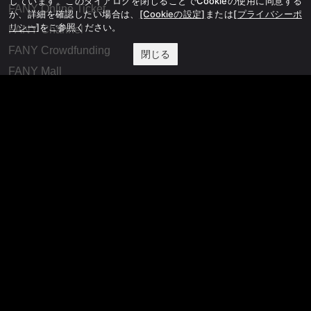
しています。このダイアログを閉じることでCookieの使用に同意する
FANY Online Ticket
か、詳細を確認したい場合は、
[Cookieの設定]
または
[プライバシーポ
リシー]
をご参照ください。
FANY Channel
FANY Crowdfunding
閉じる
FANY Mall
FANY Commu
法務・規約
プライバシーポリシー
反社会的勢力排除宣言
会社情報
吉本興業株式会社
お問い合わせ
その他
よしもとニュースセンターアーカイブ