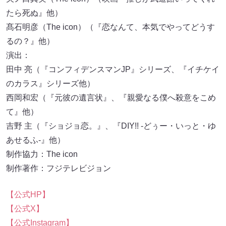
たら死ぬ』他）
髙石明彦（The icon）（『恋なんて、本気でやってどうす
るの？』他）
演出：
田中 亮（『コンフィデンスマンJP』シリーズ、『イチケイ
のカラス』シリーズ他）
西岡和宏（『元彼の遺言状』、『親愛なる僕へ殺意をこめ
て』他）
吉野 主（『ショジョ恋。』、『DIY!! -どぅー・いっと・ゆ
あせるふ-』他）
制作協力：The icon
制作著作：フジテレビジョン
【公式HP】
【公式X】
【公式Instagram】