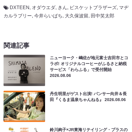
DXTEEN
,
オダウエダ
,
きん
,
ビスケットブラザーズ
,
マヂ
カルラブリー
,
今井らいぱち
,
大久保波留
,
田中笑太郎
関連記事
ニューヨーク・嶋佐が地元富士吉田市とコ
ラボ! オリジナルコーヒーがふるさと納税
サービス「わらふる」で受付開始
2026.08.06
丹生明里がゲスト出演! パンサー向井＆長
田『くるま温泉ちゃんねる』
2026.08.06
鈴川絢子×JR東海リテイリング・プラスの