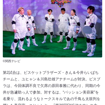
©関西テレビ
第2試合は、ビスケットブラザーズ・きん＆今井らいぱち
チームと、ユヒャン＆川島壮雄アナチームが対決。ビスブ
ラは、今回体調不良で欠席の原田泰雅に代わり、同期の今
井が急遽助っ人で参加。対するは、“パッション美容家”を
名乗り、流れるようなトークスキルであの千鳥も太鼓判を