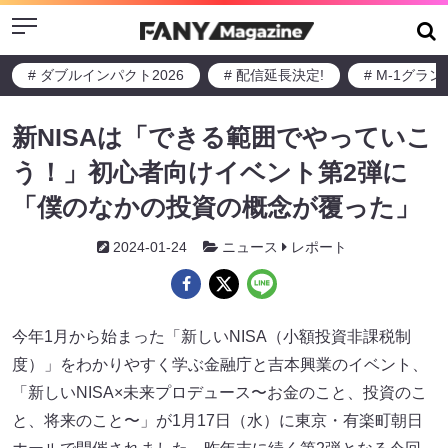
Menu
# ダブルインパクト2026
# 配信延長決定!
# M-1グラ
新NISAは「できる範囲でやっていこ
う！」初心者向けイベント第2弾に
「僕のなかの投資の概念が覆った」
2024-01-24
ニュース
レポート
今年1月から始まった「新しいNISA（小額投資非課税制
度）」をわかりやすく学ぶ金融庁と吉本興業のイベント、
「新しいNISA×未来プロデュース〜お金のこと、投資のこ
と、将来のこと〜」が1月17日（水）に東京・有楽町朝日