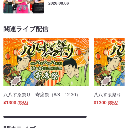
2026.08.06
関連ライブ配信
八八すゑ祭り 寄席祭（8/8 12:30）
八八すゑ祭り 舞踊
¥1300
¥1300
(税込)
(税込)