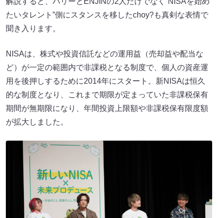
解説すると、ハリーとENJINの2人だけでなく“NISAを始め
たいタレント”側にスタンスを移したchoy?も真剣な表情で
聞き入ります。
NISAは、株式や投資信託などの運用益（売却益や配当な
ど）が一定の範囲内で非課税となる制度で、個人の資産運
用を後押しするために2014年にスタート。新NISAは恒久
的な制度となり、これまで期限が定まっていた非課税保有
期間が無期限になり、年間投資上限額や非課税保有限度額
が拡大しました。