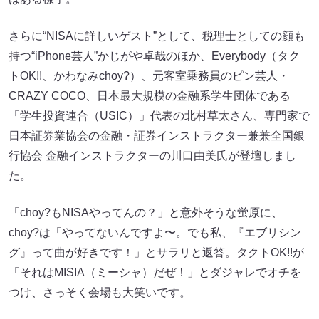
さらに“NISAに詳しいゲスト”として、税理士としての顔も
持つ“iPhone芸人”かじがや卓哉のほか、Everybody（タク
トOK!!、かわなみchoy?）、元客室乗務員のピン芸人・
CRAZY COCO、日本最大規模の金融系学生団体である
「学生投資連合（USIC）」代表の北村草太さん、専門家で
日本証券業協会の金融・証券インストラクター兼兼全国銀
行協会 金融インストラクターの川口由美氏が登壇しまし
た。
「choy?もNISAやってんの？」と意外そうな蛍原に、
choy?は「やってないんですよ〜。でも私、『エブリシン
グ』って曲が好きです！」とサラリと返答。タクトOK!!が
「それはMISIA（ミーシャ）だぜ！」とダジャレでオチを
つけ、さっそく会場も大笑いです。