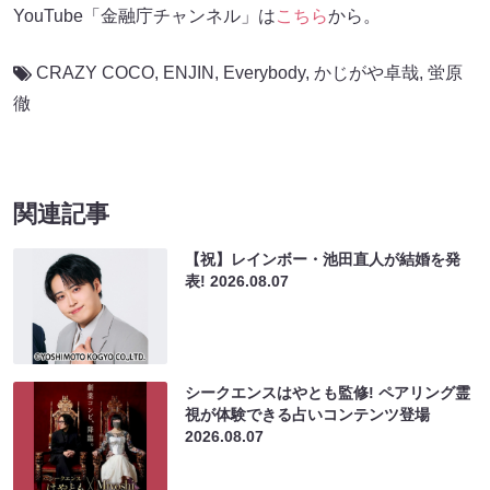
YouTube「金融庁チャンネル」は
こちら
から。
CRAZY COCO
,
ENJIN
,
Everybody
,
かじがや卓哉
,
蛍原
徹
関連記事
【祝】レインボー・池田直人が結婚を発
表!
2026.08.07
シークエンスはやとも監修! ペアリング霊
視が体験できる占いコンテンツ登場
2026.08.07