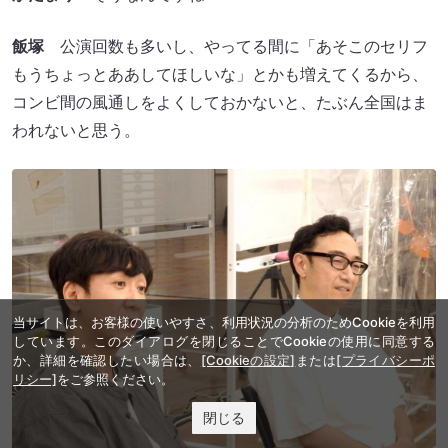
飯塚
公演回数も多いし、やってる間に「あそこのセリフ
もうちょっとああしてほしいな」とかも増えてくるから、
コンビ間の風通しをよくしておかないと、たぶん全国はま
われないと思う。
当サイトは、お客様の使いやすさ、利用状況の分析のためCookieを利用
しています。このダイアログを閉じることでCookieの使用に同意する
か、詳細を確認したい場合は、
[Cookieの設定]
または
[プライバシーポ
リシー]
をご参照ください。
閉じる