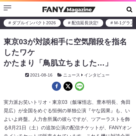
Menu
# ダブルインパクト2026
# 配信延長決定!
# M-1グラ
東京03が対談相手に空気階段を指名
したワケ
かたまり「鳥肌立ちました…」
2021-08-16
ニュース
インタビュー
実力派お笑いトリオ・東京03（飯塚悟志、豊本明長、角田
晃広）が全国をめぐる恒例の単独公演『ヤな因果』も、い
よいよ終盤。人力舎所属の彼らですが、ツアーラストを飾
る8月21日（土）の追加公演の配信チケットが、FANYオン