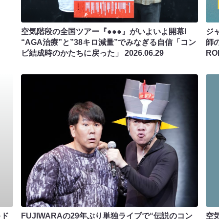
空気階段の全国ツアー『●●●』がいよいよ開幕!
ジ
“AGA治療”と”38キロ減量”でみなぎる自信「コン
師の
ビ結成時のかたちに戻った」
2026.06.29
RO
キド
FUJIWARAの29年ぶり単独ライブで“伝説のコン
空