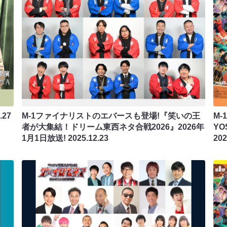
.27
M-1ファイナリストのエバースも登場!『笑いの王
M
者が大集結！ドリーム東西ネタ合戦2026』2026年
YO
1月1日放送!
2025.12.23
20