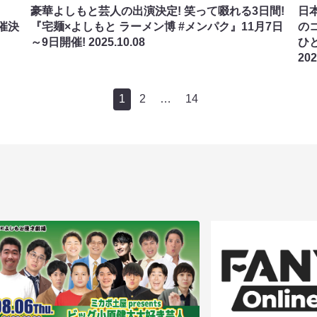
豪華よしもと芸人の出演決定! 笑って啜れる3日間!
日
開催決
『宅麺×よしもと ラーメン博 #メンパク』11月7日
の
～9日開催!
2025.10.08
ひと
202
1
2
…
14