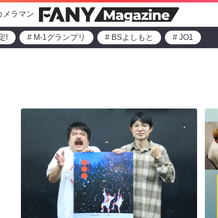
カメラマン
定!
# M-1グランプリ
# BSよしもと
# JO1