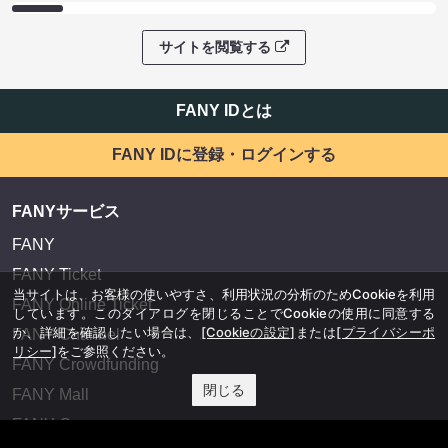
サイトを閲覧する
FANY IDとは
FANY IDに登録・ログインする
FANYサービス
FANY
FANY Ticket
当サイトは、お客様の使いやすさ、利用状況の分析のためCookieを利用
FANY Online Ticket
しています。このダイアログを閉じることでCookieの使用に同意する
か、詳細を確認したい場合は、
[Cookieの設定]
または
[プライバシーポ
FANY Channel
リシー]
をご参照ください。
FANY Crowdfunding
閉じる
FANY Mall
FANY Commu