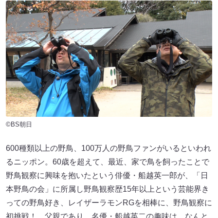
©BS朝日
600種類以上の野鳥、100万人の野鳥ファンがいるといわれ
るニッポン。60歳を超えて、最近、家で鳥を飼ったことで
野鳥観察に興味を抱いたという俳優・船越英一郎が、「日
本野鳥の会」に所属し野鳥観察歴15年以上という芸能界き
っての野鳥好き、レイザーラモンRGを相棒に、野鳥観察に
初挑戦！ 父親であり、名優・船越英二の趣味は、なんと