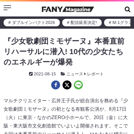
Menu
# ダブルインパクト2026
# 配信延長決定!
# M-1グラ
『少女歌劇団ミモザーヌ』本番直前
リハーサルに潜入! 10代の少女たち
のエネルギーが爆発
2021-08-15
ニュース
レポート
マルチクリエイター・広井王子氏が総合演出を務める『少
女歌劇団ミモザーヌ』の初となる有観客公演が、8月17日
（火）に東京・なかのZERO小ホールで、20日（金）に大
阪・東大阪市文化創造館でいよいよ開催されます。そこで