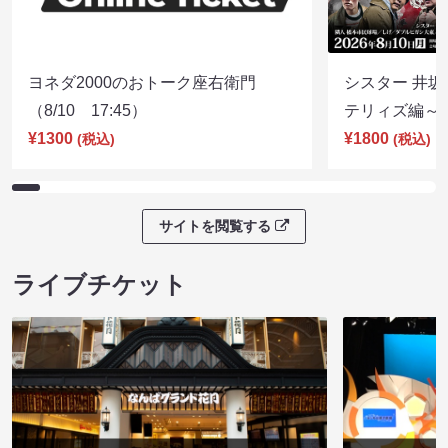
ヨネダ2000のおトーク座右衛門
シスター 井坂
（8/10 17:45）
テリィズ編～（8
¥1300
¥1800
(税込)
(税込)
サイトを閲覧する
ライブチケット