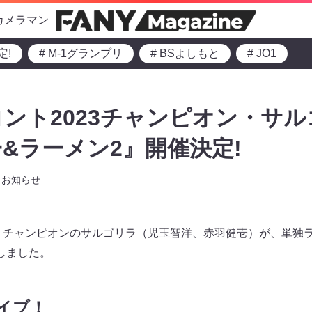
カメラマン
定!
# M-1グランプリ
# BSよしもと
# JO1
ント2023チャンピオン・サ
&ラーメン2』開催決定!
お知らせ
3」チャンピオンのサルゴリラ（児玉智洋、赤羽健壱）が、単独
しました。
イブ！