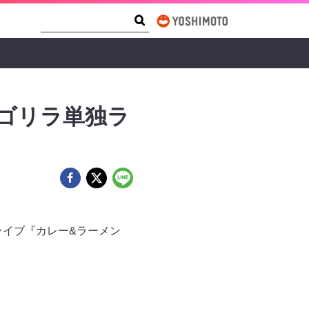
Search Form
Search
ルゴリラ単独ラ
ライブ『カレー&ラーメン