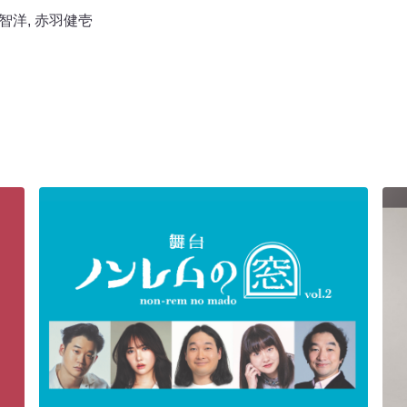
智洋
,
赤羽健壱