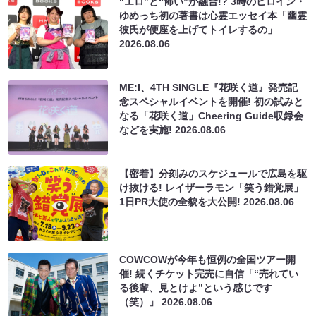
“エロ”と“怖い”が融合!? 3時のヒロイン・
ゆめっち初の著書は心霊エッセイ本「幽霊
彼氏が便座を上げてトイレするの」
2026.08.06
ME:I、4TH SINGLE『花咲く道』発売記
念スペシャルイベントを開催! 初の試みと
なる「花咲く道」Cheering Guide収録会
などを実施!
2026.08.06
【密着】分刻みのスケジュールで広島を駆
け抜ける! レイザーラモン「笑う錯覚展」
1日PR大使の全貌を大公開!
2026.08.06
COWCOWが今年も恒例の全国ツアー開
催! 続くチケット完売に自信「“売れてい
る後輩、見とけよ”という感じです
（笑）」
2026.08.06