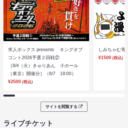
求人ボックス presents キングオブ
しみちゃむ寄席（
コント2026予選２回戦②
¥1500
(税込)
［8/4（火）きゅりあん 小ホール
（東京）開催分］（8/7 18:00）
¥2500
(税込)
サイトを閲覧する
ライブチケット