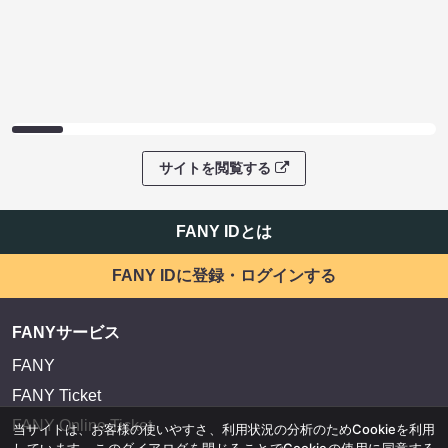
サイトを閲覧する
FANY IDとは
FANY IDに登録・ログインする
FANYサービス
FANY
FANY Ticket
FANY Online Ticket
当サイトは、お客様の使いやすさ、利用状況の分析のためCookieを利用
しています。このダイアログを閉じることでCookieの使用に同意する