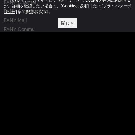
FANY Channel
か、詳細を確認したい場合は、
[Cookieの設定]
または
[プライバシーポ
FANY Crowdfunding
リシー]
をご参照ください。
FANY Mall
閉じる
FANY Commu
法務・規約
プライバシーポリシー
反社会的勢力排除宣言
会社情報
吉本興業株式会社
お問い合わせ
その他
よしもとニュースセンターアーカイブ