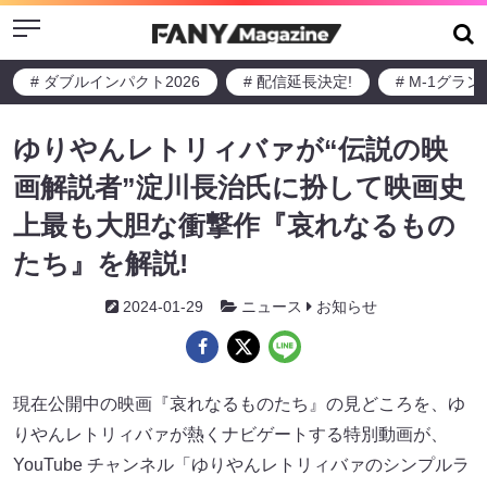
Menu
# ダブルインパクト2026
# 配信延長決定!
# M-1グラ
ゆりやんレトリィバァが“伝説の映
画解説者”淀川長治氏に扮して映画史
上最も大胆な衝撃作『哀れなるもの
たち』を解説!
2024-01-29
ニュース
お知らせ
現在公開中の映画『哀れなるものたち』の見どころを、ゆ
りやんレトリィバァが熱くナビゲートする特別動画が、
YouTube チャンネル「ゆりやんレトリィバァのシンプルラ