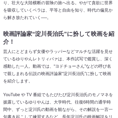
り、壮大な大陸横断の冒険の旅へ出る。やがて貪欲に世界
を吸収していくベラは、平等と自由を知り、時代の偏見か
ら解き放たれていく──。
映画評論家“淀川長治氏”に扮して映画を紹
介！
芸人にとどまらず女優やラッパーなどマルチな活躍を見せ
ているゆりやんレトリィバァは、本作試写で鑑賞し、深く
感動した一人。動画では、“ヨドチョーさん”などの呼び名
で親しまれる伝説の映画評論家“淀川長治氏”に扮して映画
を紹介します。
YouTube や TV 番組でもたびたび淀川長治氏のモノマネを
披露しているゆりやんは、大学時代、往復6時間の通学時
間中、ずっと淀川氏の動画を観ながら、その解説を一言一
句書き起こして練習するなど、長年淀川氏の映画解説をリ