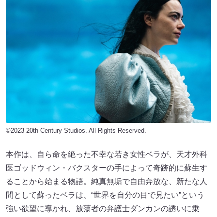
©2023 20th Century Studios. All Rights Reserved.
本作は、自ら命を絶った不幸な若き女性ベラが、天才外科
医ゴッドウィン・バクスターの手によって奇跡的に蘇生す
ることから始まる物語。純真無垢で自由奔放な、新たな人
間として蘇ったベラは、“世界を自分の目で見たい”という
強い欲望に導かれ、放蕩者の弁護士ダンカンの誘いに乗