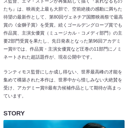
ス監督、エマ・ストーンが再集結して描く『哀れなるもの
たち』は、映画史上最も大胆で、空前絶後の感動に満ちた
待望の最新作として、第80回ヴェネチア国際映画祭で最高
賞の《金獅子賞》を受賞。続くゴールデングローブ賞でも
作品賞、主演女優賞（ミュージカル・コメディ部門）の主
要2部門受賞を果たし、先日発表となった第96回アカデミ
ー賞®では、作品賞・主演女優賞など圧巻の11部門にノミ
ネートされた超話題作が、現在公開中です。
ランティモス監督にしか成し得ない、世界最高峰の才能を
集めて構築された本作は、世界中から惜しみない大絶賛を
受け、アカデミー賞®最有力候補作品として期待が高まっ
ています。
STORY