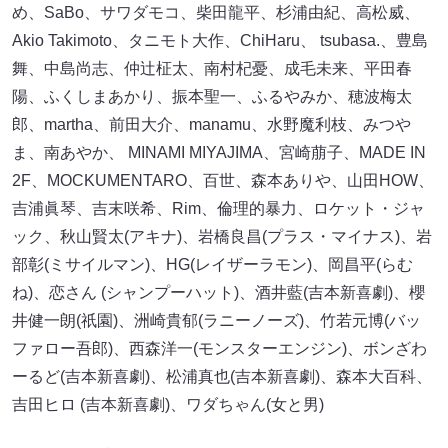
め、SaBo、サワダモコ、柴田龍平、杉浦由紀、高松威、
Akio Takimoto、タニモト大作、ChiHaru、 tsubasa.、豊島
舞、中島尚志、仲辻柾太、南村杞憂、成毛未来、平田春
陽、ふくしまあかり、振本聖一、ふるやみか、穂波梅太
郎、martha、前田大介、manamu、水野魔利枝、みつや
ま、南あやか、 MINAMI MIYAJIMA、宮崎萠子、MADE IN
2F、MOCKUMENTARO、百世、森本ありや、山田HOW、
吉浦眞琴、吉末咲希、Rim、倫理的暴力、ロケット・ジャ
ック、秋山賢太(アキナ)、岩橋良昌(プラス・マイナス)、岩
部彰(ミサイルマン)、HG(レイザーラモン)、岡昌平(らむ
ね)、恋さん (シャンプーハット)、酒井藍(吉本新喜劇)、櫻
井健一朗(祇園)、洲崎貴郁(ラニーノーズ)、竹若元博(バッ
ファロー吾郎)、西森洋一(モンスターエンジン)、ボンざわ
ーるど(吉本新喜劇)、松浦真也(吉本新喜劇)、森本大百科、
吉田ヒロ (吉本新喜劇)、ワダちゃん(女と男)