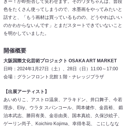
きー！が即拒否して笑わせます。そのワダちゃんは、普段
色をたくさん使ってしまうので、水墨画をやってみたいと
話すと、「もう画材は買っているものの、どうやればいい
のかわからないんです」とまだスタートできていないこと
を明かしていました。
開催概要
大阪国際文化芸術プロジェクト OSAKA ART MARKET
日時：2024年1月27日（土）、28日（日）11:00～17:00
会場：グランフロント北館１階・ナレッジプラザ
【出展アーティスト】
あいめりこ、アストロ温泉、アラキドン、井口舞子、今若
理歩、Eliy、ウラタ スパンコール、岡本健作、金昌裕、 鍛
治本武志、勝田有美、金谷由美、国本真絵、久保沙絵子、
ゲーリン尚子、Koichiro Kojima、幸得冬花、 こにしなな