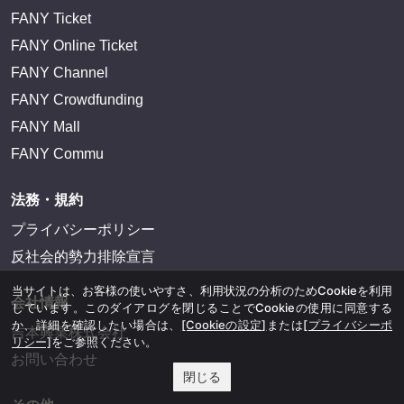
FANY Ticket
FANY Online Ticket
FANY Channel
FANY Crowdfunding
FANY Mall
FANY Commu
法務・規約
プライバシーポリシー
反社会的勢力排除宣言
当サイトは、お客様の使いやすさ、利用状況の分析のためCookieを利用
会社情報
しています。このダイアログを閉じることでCookieの使用に同意する
か、詳細を確認したい場合は、
[Cookieの設定]
または
[プライバシーポ
吉本興業株式会社
リシー]
をご参照ください。
お問い合わせ
閉じる