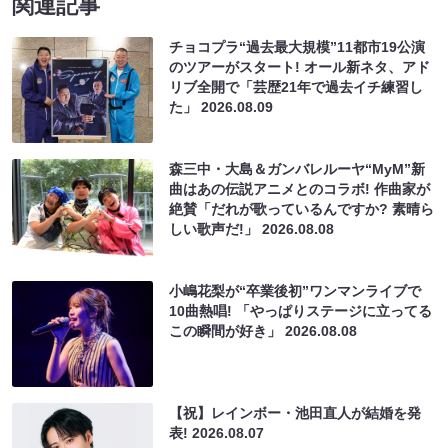
関連記事
チョコプラ“過去最大規模”11都市19公演
のツアーがスタート! オール新ネタ、アド
リブ全開で「芸歴21年で過去イチ練習し
た」
2026.08.09
森三中・大島＆ガンバレルーヤ“MyM”新
曲はあの伝説アニメとのコラボ! 作曲家が
絶賛「だれが歌っているんですか? 素晴ら
しい歌声だ!」
2026.08.08
小嶋花梨が“卒業後初”ワンマンライブで
10曲熱唱! 「やっぱりステージに立ってる
この瞬間が好き」
2026.08.08
【祝】レインボー・池田直人が結婚を発
表!
2026.08.07