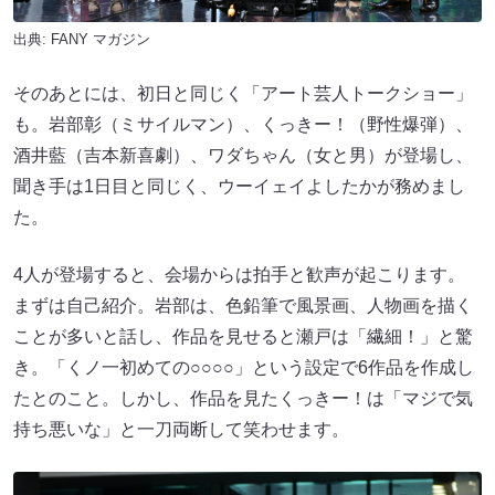
出典:
FANY マガジン
そのあとには、初日と同じく「アート芸人トークショー」
も。岩部彰（ミサイルマン）、くっきー！（野性爆弾）、
酒井藍（吉本新喜劇）、ワダちゃん（女と男）が登場し、
聞き手は1日目と同じく、ウーイェイよしたかが務めまし
た。
4人が登場すると、会場からは拍手と歓声が起こります。
まずは自己紹介。岩部は、色鉛筆で風景画、人物画を描く
ことが多いと話し、作品を見せると瀬戸は「繊細！」と驚
き。「くノ一初めての○○○○」という設定で6作品を作成し
たとのこと。しかし、作品を見たくっきー！は「マジで気
持ち悪いな」と一刀両断して笑わせます。