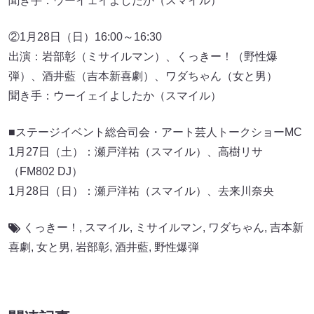
聞き手：ウーイェイよしたか（スマイル）
②1月28日（日）16:00～16:30
出演：岩部彰（ミサイルマン）、くっきー！（野性爆
弾）、酒井藍（吉本新喜劇）、ワダちゃん（女と男）
聞き手：ウーイェイよしたか（スマイル）
■ステージイベント総合司会・アート芸人トークショーMC
1月27日（土）：瀬戸洋祐（スマイル）、高樹リサ
（FM802 DJ）
1月28日（日）：瀬戸洋祐（スマイル）、去来川奈央
くっきー！
,
スマイル
,
ミサイルマン
,
ワダちゃん
,
吉本新
喜劇
,
女と男
,
岩部彰
,
酒井藍
,
野性爆弾