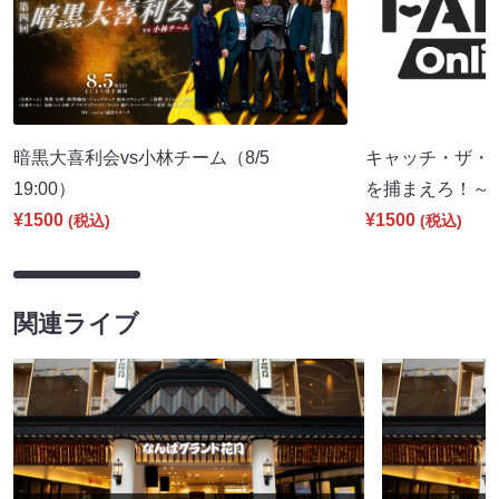
暗黒大喜利会vs小林チーム（8/5
キャッチ・ザ・
19:00）
を捕まえろ！～（8
¥1500
¥1500
(税込)
(税込)
関連ライブ