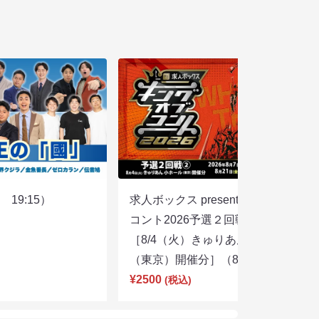
19:15）
求人ボックス presents キングオブ
コント2026予選２回戦②
［8/4（火）きゅりあん 小ホール
（東京）開催分］（8/7 18:00）
¥2500
(税込)