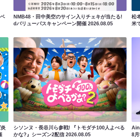
ラベ
NMB48・田中美空のサイン入りチェキが当たる!
松
dバリューパスキャンペーン開催
2026.08.05
米
ば炎
シソンヌ・長谷川ら参戦! 『トモダチ100人よべる
Ai
催
かな?』シーズン2配信
2026.08.05
8