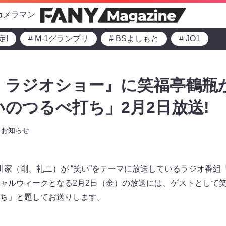
カメラマン
定!
# M-1グランプリ
# BSよしもと
# JO1
・ラジオショー』に笑福亭鶴瓶
いのつるべ打ち」2月2日放送!
お知らせ
中川家（剛、礼二）が “笑い”をテーマに放送しているラジオ番組
ャルウィークとなる2月2日（金）の放送には、ゲストとして
ち」と題してお送りします。