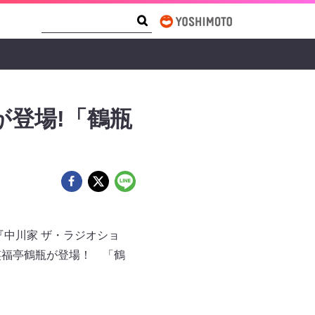
Search Form
Search
が登場!「鶴瓶
『中川家 ザ・ラジオショ
笑福亭鶴瓶が登場！ 「鶴