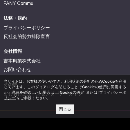
FANY Commu
法務・規約
プライバシーポリシー
反社会的勢力排除宣言
会社情報
吉本興業株式会社
お問い合わせ
当サイトは、お客様の使いやすさ、利用状況の分析のためCookieを利用
その他
しています。このダイアログを閉じることでCookieの使用に同意する
か、詳細を確認したい場合は、
[Cookieの設定]
または
[プライバシーポ
よしもとニュースセンターアーカイブ
リシー]
をご参照ください。
閉じる
©YOSHIMOTO KOGYO, All Rights Reserved.