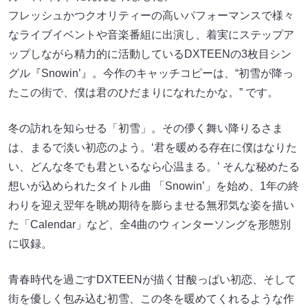
フレッシュかつクオリティーの高いパフォーマンスで様々
なライブイベントや音楽番組に出演し、着実にステップア
ップしながら精力的に活動しているDXTEENの3枚目シン
グル『Snowin’』。今作のキャッチコピーは、“初雪が降っ
たこの街で、僕は君のひだまりになれたかな。” です。
冬の訪れを知らせる「初雪」。その儚く舞い降りるさま
は、まるで淡い初恋のよう。‘君を暖める存在に僕はなりた
い、どんな冬でも君といるなら心温まる。’ そんな秘めたる
想いが込められたタイトル曲 「Snowin’」を始め、1年の終
わりを迎え翌年を眺め期待を膨らませる無邪気な姿を描い
た「Calendar」など、全4曲のウィンターソングを形態別
に収録。
⻘春時代を過ごすDXTEENが描く甘酸っぱい初恋、そして
街を優しく包み込む初雪、この冬を暖めてくれるような作