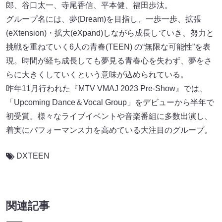
郎、谷口太一、寺尾香信、平本健、福田歩汰。
グループ名には、夢(Dream)を目指し、一歩一歩、拡張
(eXtension)・拡大(eXpand)しながら成長していき、努力と
挑戦を重ねていく6人の⻘春(TEEN) の“無限な可能性”を表
現。時間が経ち成長しても夢見る⻘春心を失わず、夢をさ
らに大きくしていくという意味が込められている。
昨年11月行われた『MTV VMAJ 2023 Pre-Show』では、
「Upcoming Dance＆Vocal Group」をデビューから半年で
初受賞。様々なライブイベントや音楽番組に多数出演し、
着実にパフォーマンス力を高めている大注目のグループ。
DXTEEN
関連記事