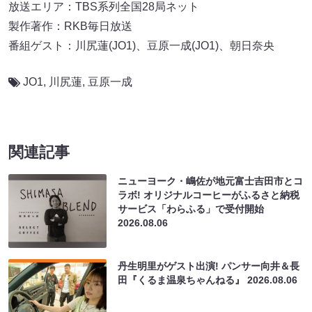
放送エリア：TBS系列全国28局ネット
製作著作：RKB毎日放送
番組ゲスト：川尻蓮(JO1)、豆原一成(JO1)、朝日奈央
JO1
,
川尻蓮
,
豆原一成
関連記事
ニューヨーク・嶋佐が地元富士吉田市とコ
ラボ! オリジナルコーヒーがふるさと納税
サービス「わらふる」で受付開始
2026.08.06
丹生明里がゲスト出演! パンサー向井＆長
田『くるま温泉ちゃんねる』
2026.08.06