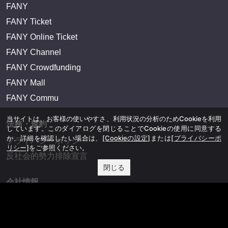
FANY
FANY Ticket
FANY Online Ticket
FANY Channel
FANY Crowdfunding
FANY Mall
FANY Commu
当サイトは、お客様の使いやすさ、利用状況の分析のためCookieを利用
法務・規約
しています。このダイアログを閉じることでCookieの使用に同意する
か、詳細を確認したい場合は、
[Cookieの設定]
または
[プライバシーポ
プライバシーポリシー
リシー]
をご参照ください。
反社会的勢力排除宣言
閉じる
会社情報
吉本興業株式会社
お問い合わせ