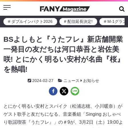
Menu
# ダブルインパクト2026
# 配信延長決定!
# M-1グラ
BSよしもと『うたフレ』新店舗開業
一発目の友だちは河口恭吾と岩佐美
咲! とにかく明るい安村が名曲『桜』
を熱唱!
2024-02-27
ニュース
お知らせ
とにかく明るい安村とスパイク（松浦志穂、小川暖奈）が
ゲスト歌手と友だちになる、音楽番組「Singing おしゃべ
り歌謡喫茶『うたフレ』」の＃9が、3月2日（土）19:00よ