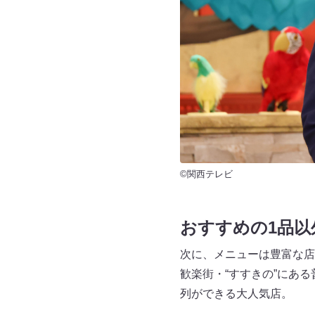
©関西テレビ
おすすめの1品以
次に、メニューは豊富な店
歓楽街・“すすきの”にある
列ができる大人気店。