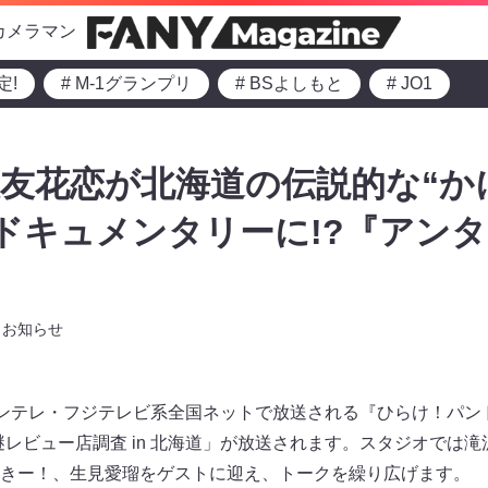
カメラマン
定!
# M-1グランプリ
# BSよしもと
# JO1
友花恋が北海道の伝説的な“か
動ドキュメンタリーに!?『アン
お知らせ
よりカンテレ・フジテレビ系全国ネットで放送される『ひらけ！パ
謎レビュー店調査 in 北海道」が放送されます。スタジオでは
きー！、生見愛瑠をゲストに迎え、トークを繰り広げます。