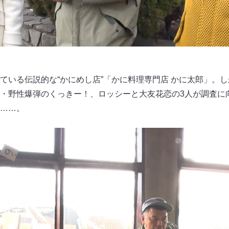
ている伝説的な“かにめし店”「かに料理専門店 かに太郎」。
・野性爆弾のくっきー！、ロッシーと大友花恋の3人が調査に
……。