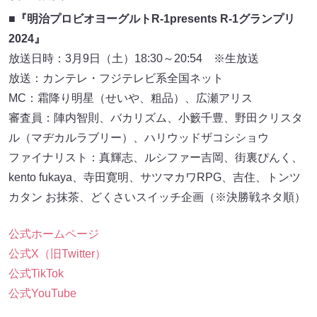
■『明治プロビオヨーグルトR-1presents R-1グランプリ
2024』
放送日時：3月9日（土）18:30～20:54 ※生放送
放送：カンテレ・フジテレビ系全国ネット
MC：霜降り明星（せいや、粗品）、広瀬アリス
審査員：陣内智則、バカリズム、小籔千豊、野田クリスタ
ル（マヂカルラブリー）、ハリウッドザコシショウ
ファイナリスト：真輝志、ルシファー吉岡、街裏ぴんく、
kento fukaya、寺田寛明、サツマカワRPG、吉住、トンツ
カタン お抹茶、どくさいスイッチ企画（※決勝戦ネタ順）
公式ホームページ
公式X（旧Twitter）
公式TikTok
公式YouTube