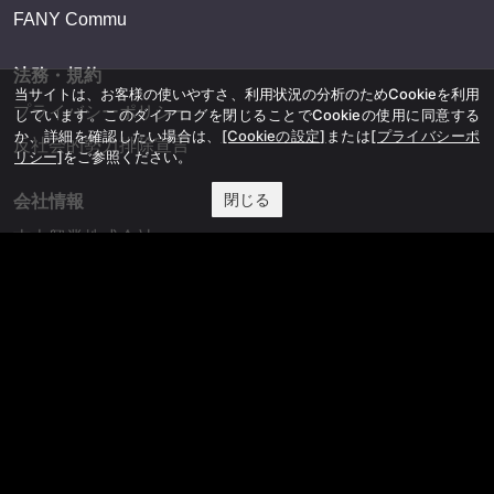
FANY Commu
法務・規約
当サイトは、お客様の使いやすさ、利用状況の分析のためCookieを利用
プライバシーポリシー
しています。このダイアログを閉じることでCookieの使用に同意する
か、詳細を確認したい場合は、
[Cookieの設定]
または
[プライバシーポ
反社会的勢力排除宣言
リシー]
をご参照ください。
閉じる
会社情報
吉本興業株式会社
お問い合わせ
その他
よしもとニュースセンターアーカイブ
©YOSHIMOTO KOGYO, All Rights Reserved.