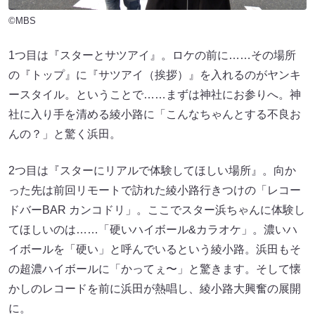
©MBS
1つ目は『スターとサツアイ』。ロケの前に……その場所
の『トップ』に『サツアイ（挨拶）』を入れるのがヤンキ
ースタイル。ということで……まずは神社にお参りへ。神
社に入り手を清める綾小路に「こんなちゃんとする不良お
んの？」と驚く浜田。
2つ目は『スターにリアルで体験してほしい場所』。向か
った先は前回リモートで訪れた綾小路行きつけの「レコー
ドバーBAR カンコドリ」。ここでスター浜ちゃんに体験し
てほしいのは……「硬いハイボール&カラオケ」。濃いハ
イボールを「硬い」と呼んでいるという綾小路。浜田もそ
の超濃ハイボールに「かってぇ〜」と驚きます。そして懐
かしのレコードを前に浜田が熱唱し、綾小路大興奮の展開
に。