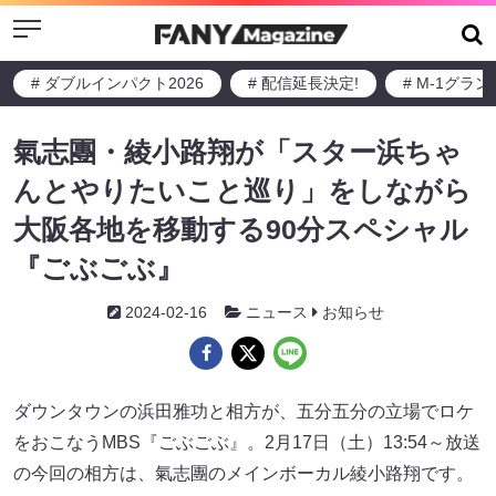
Menu
# ダブルインパクト2026
# 配信延長決定!
# M-1グラ
氣志團・綾小路翔が「スター浜ちゃ
んとやりたいこと巡り」をしながら
大阪各地を移動する90分スペシャル
『ごぶごぶ』
2024-02-16
ニュース
お知らせ
ダウンタウンの浜田雅功と相方が、五分五分の立場でロケ
をおこなうMBS『ごぶごぶ』。2月17日（土）13:54～放送
の今回の相方は、氣志團のメインボーカル綾小路翔です。