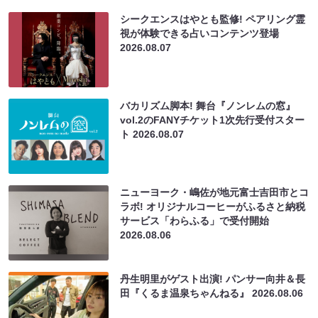
シークエンスはやとも監修! ペアリング霊
視が体験できる占いコンテンツ登場
2026.08.07
バカリズム脚本! 舞台『ノンレムの窓』
vol.2のFANYチケット1次先行受付スター
ト
2026.08.07
ニューヨーク・嶋佐が地元富士吉田市とコ
ラボ! オリジナルコーヒーがふるさと納税
サービス「わらふる」で受付開始
2026.08.06
丹生明里がゲスト出演! パンサー向井＆長
田『くるま温泉ちゃんねる』
2026.08.06