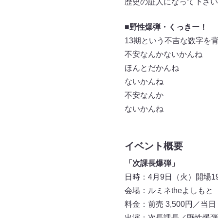
歴史の証人になって下さい
■野性爆弾・くっきー！
13期という不吉な数字を
不安なんかないかんね
ほんとだかんね
ないかんね
不安なんか
ないかんね
イベント概要
「次課長爆弾」
日時：4月9日（火）開場19:0
会場：ルミネtheよしもと
料金：前売 3,500円／当日
出演：次長課長／野性爆弾