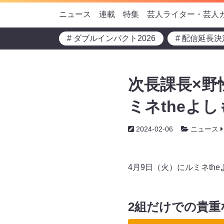
ニュース
連載
特集
芸人ライター・芸人
# ダブルインパクト2026
# 配信延長決
次長課長×野
ミネtheよ
2024-02-06
ニュース
4月9日（火）にルミネt
2組だけでの貴重