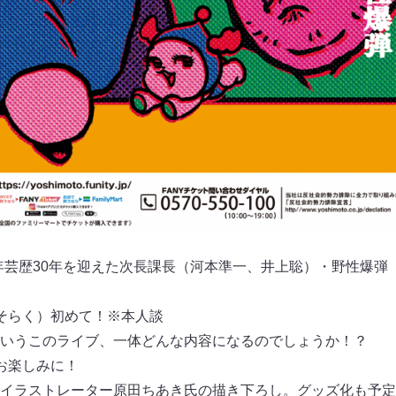
今年芸歴30年を迎えた次長課長（河本準一、井上聡）・野性爆弾
そらく）初めて！※本人談
いうこのライブ、一体どんな内容になるのでしょうか！？
お楽しみに！
イラストレーター原田ちあき氏の描き下ろし。グッズ化も予定