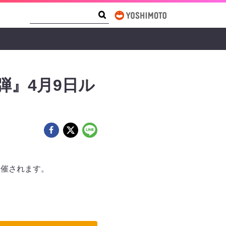
Search Form
Search
弾』4月9日ル
開催されます。