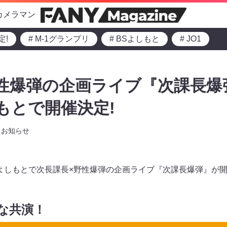
カメラマン
定!
# M-1グランプリ
# BSよしもと
# JO1
性爆弾の企画ライブ『次課長爆
しもとで開催決定!
お知らせ
heよしもとで次長課長×野性爆弾の企画ライブ『次課長爆弾』が
な共演！