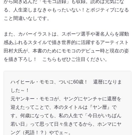
から聞き込んだ「モモコ語録」も収録。読めば元気にな
る、人生楽しまなきゃもったいない！とポジティブになる
こと間違いなしです。
また、カバーイラストは、スポーツ選手や著名人らを躍動
感あふれるスタイルで描き世界的に活躍するアーティスト
田村大氏が、本書のためにモモコのデビュー時と現在の姿
を描き下ろし！ こちらもぜひご注目ください。
ハイヒール・モモコ、ついに60歳！ 還暦になりま
した～！
元ヤンキー・モモコが、ヤングにヤンチャに還暦を
迎えたってことで、本のタイトルは『ヤン暦』で
す。何歳になっても、私の人生で「今日がいちばん
若い日」って思って日々生きてるから、ホンマにヤ
ング（死語！？）やでェ～。