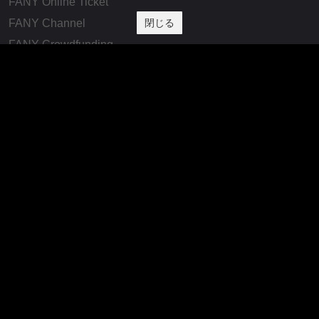
FANY Online Ticket
閉じる
FANY Channel
FANY Crowdfunding
FANY Mall
FANY Commu
法務・規約
プライバシーポリシー
反社会的勢力排除宣言
会社情報
吉本興業株式会社
お問い合わせ
その他
よしもとニュースセンターアーカイブ