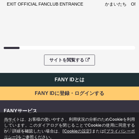
EXIT OFFICIAL FANCLUB ENTRANCE
かまいたち OMA
サイトを閲覧する
FANY IDとは
FANY IDに登録・ログインする
FANYサービス
当サイトは、お客様の使いやすさ、利用状況の分析のためCookieを利用
FANY
しています。このダイアログを閉じることでCookieの使用に同意する
FANY Ticket
か、詳細を確認したい場合は、
[Cookieの設定]
または
[プライバシーポ
リシー]
をご参照ください。