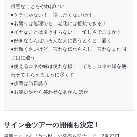
得意なことをやればいい！
●ケチじゃない！ 損したくないだけ
●若返りは無理でも、老化には抵抗できる！
●イヤなことは引きずらない！ 忙しさでごまかす
●好きなもんはいろんな人に言うとくと、届く
●邪魔くさいけど、言わな伝わらんし、言わなまた同
じ目に遭う
●使えるコネや縁は使わな損！ でも、コネや縁を使
わせてもらえるように尽くす
●後輩は当日誘う
●お笑いやから笑わせなあかん ほか
サイン会ツアーの開催も決定！
最新エッセイ『ヤン暦』の発売を記念して、2月23日