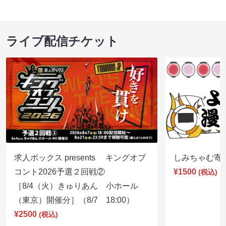
ライブ配信チケット
求人ボックス presents キングオブ
しみちゃむ寄席（
コント2026予選２回戦②
¥1500
(税込)
［8/4（火）きゅりあん 小ホール
（東京）開催分］（8/7 18:00）
¥2500
(税込)