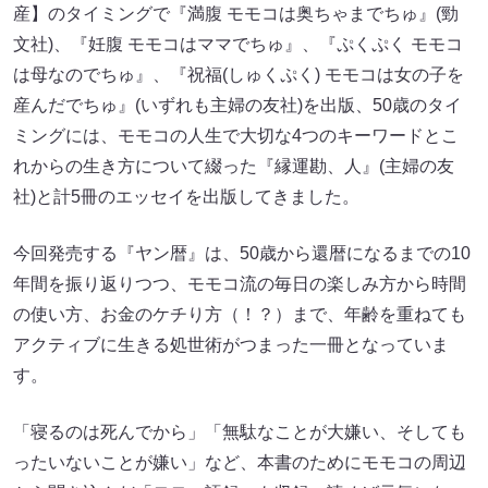
産】のタイミングで『満腹 モモコは奥ちゃまでちゅ』(勁
文社)、『妊腹 モモコはママでちゅ』、『ぷくぷく モモコ
は母なのでちゅ』、『祝福(しゅくぷく) モモコは女の子を
産んだでちゅ』(いずれも主婦の友社)を出版、50歳のタイ
ミングには、モモコの人生で大切な4つのキーワードとこ
れからの生き方について綴った『縁運勘、人』(主婦の友
社)と計5冊のエッセイを出版してきました。
今回発売する『ヤン暦』は、50歳から還暦になるまでの10
年間を振り返りつつ、モモコ流の毎日の楽しみ方から時間
の使い方、お金のケチり方（！？）まで、年齢を重ねても
アクティブに生きる処世術がつまった一冊となっていま
す。
「寝るのは死んでから」「無駄なことが大嫌い、そしても
ったいないことが嫌い」など、本書のためにモモコの周辺