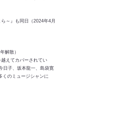
。
～』も同日（2024年4月
4年解散）
を越えてカバーされてい
泉今日子、坂本龍一、島袋寛
、多くのミュージシャンに