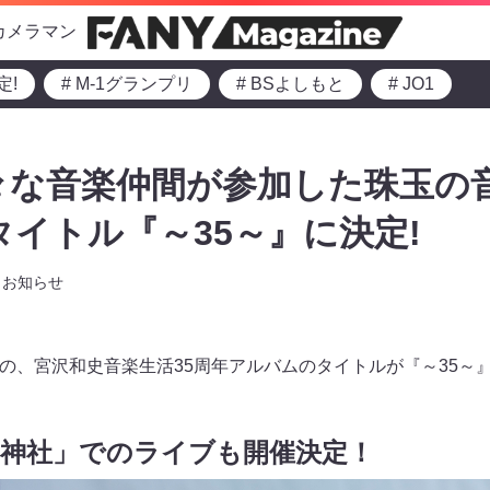
カメラマン
定!
# M-1グランプリ
# BSよしもと
# JO1
々な音楽仲間が参加した珠玉の音
タイトル『～35～』に決定!
お知らせ
発売の、宮沢和史音楽生活35周年アルバムのタイトルが『～35～
田神社」でのライブも開催決定！