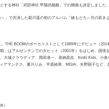
とする神社「武田神社 甲陽武能殿」での開催も決定しました
奏～」で共演した親川遥の初のアルバム『綾もどろ～月の若きよら
。THE BOOMのボーカリストとして1989年にデビュー（201
唄」はアルゼンチンでの大ヒット（2001年）をはじめ、国境
大城クラウディア、岡田准一、喜納昌吉、KinKi Kids、小
ディアマンテス、夏川りみ、平原綾香、MISIA、矢野顕子など
（水）