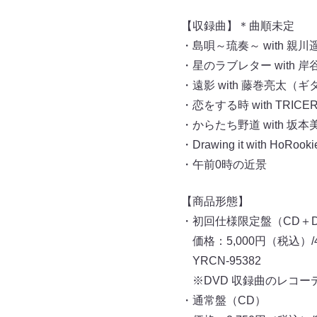
【収録曲】＊曲順未定
・島唄～琉奏～ with 親
・星のラブレター with
・遠影 with 藤巻亮太
・恋をする時 with TRI
・からたち野道 with 坂
・Drawing it with H
・午前0時の近景
【商品形態】
・初回仕様限定盤（CD＋D
価格：5,000円（税込）/4
YRCN-95382
※DVD 収録曲のレコー
・通常盤（CD）