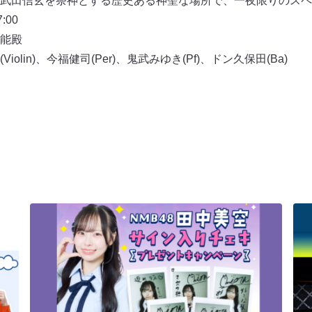
武田信玄を祭神とする歴史ある神聖な場所で、一夜限りのスペ
00
能殿
olin)、今福健司(Per)、鬼武みゆき(Pf)、ドン久保田(Ba)