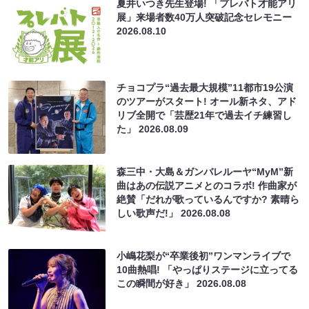
夏井いつき先生登場! 「プレバト才能アリ
展」来場者数40万人突破記念セレモニー
2026.08.10
チョコプラ“過去最大規模”11都市19公演
のツアーがスタート! オール新ネタ、アド
リブ全開で「芸歴21年で過去イチ練習し
た」
2026.08.09
森三中・大島＆ガンバレルーヤ“MyM”新
曲はあの伝説アニメとのコラボ! 作曲家が
絶賛「だれが歌っているんですか? 素晴ら
しい歌声だ!」
2026.08.08
小嶋花梨が“卒業後初”ワンマンライブで
10曲熱唱! 「やっぱりステージに立ってる
この瞬間が好き」
2026.08.08