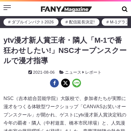
Menu
# ダブルインパクト2026
# 配信延長決定!
# M-1グラ
ytv漫才新人賞王者・隣人「M-1で番
狂わせしたい!」NSCオープンスクー
ルで漫才指導
2021-08-06
ニュース
レポート
NSC（吉本総合芸能学院）大阪校で、参加者たちが実際に
漫才をつくる体験型ワークショップ「CANVASお笑いオー
プンスクール」が開かれ、ゲストにytv漫才新人賞決定戦の
今年の覇者・隣人（中村遊直、橋本市民球場）と、人気漫