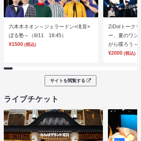
六本木ネオン～ジェラードン×滝音×
ZiDolトーク
ぼる塾～（8/11 18:45）
ー、夏のワン
¥1500
がら喋ろう～（8
(税込)
¥2000
(税込)
サイトを閲覧する
ライブチケット