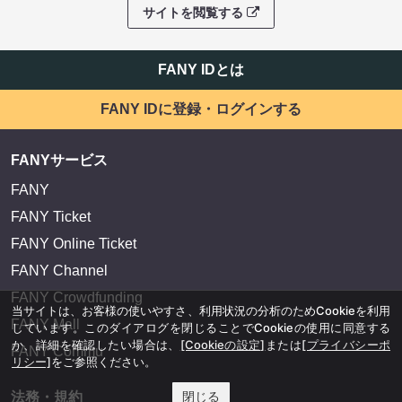
サイトを閲覧する
FANY IDとは
FANY IDに登録・ログインする
FANYサービス
FANY
FANY Ticket
FANY Online Ticket
FANY Channel
FANY Crowdfunding
当サイトは、お客様の使いやすさ、利用状況の分析のためCookieを利用
FANY Mall
しています。このダイアログを閉じることでCookieの使用に同意する
か、詳細を確認したい場合は、
[Cookieの設定]
または
[プライバシーポ
FANY Commu
リシー]
をご参照ください。
閉じる
法務・規約