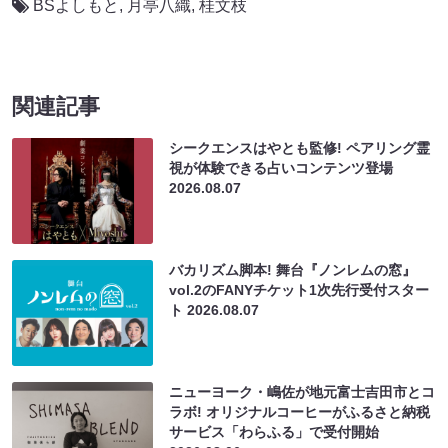
BSよしもと
,
月亭八織
,
桂文枝
関連記事
シークエンスはやとも監修! ペアリング霊
視が体験できる占いコンテンツ登場
2026.08.07
バカリズム脚本! 舞台『ノンレムの窓』
vol.2のFANYチケット1次先行受付スター
ト
2026.08.07
ニューヨーク・嶋佐が地元富士吉田市とコ
ラボ! オリジナルコーヒーがふるさと納税
サービス「わらふる」で受付開始