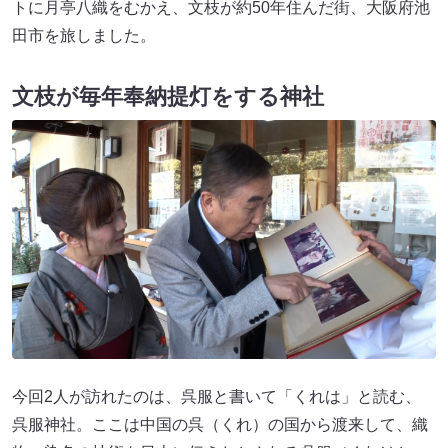
トに月亭八織をむかえ、文枝が約50年住んだ街、大阪府池
田市を旅しました。
文枝が毎年奉納提灯をする神社
今回2人が訪れたのは、呉服と書いて「くれは」と読む、
呉服神社。ここは中国の呉（くれ）の国から渡来して、織