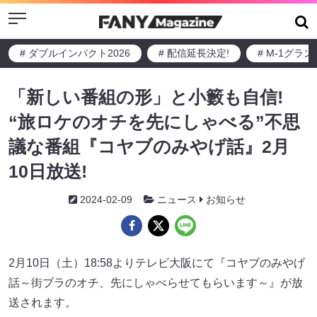
Menu
# ダブルインパクト2026
# 配信延長決定!
# M-1グラ
「新しい番組の形」と小籔も自信!
“旅ロケのオチを先にしゃべる”不思
議な番組『コヤブのみやげ話』2月
10日放送!
2024-02-09
ニュース
お知らせ
2月10日（土）18:58よりテレビ大阪にて『コヤブのみやげ
話～街ブラのオチ、先にしゃべらせてもらいます～』が放
送されます。