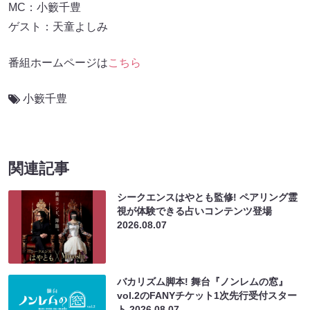
MC：小籔千豊
ゲスト：天童よしみ
番組ホームページは
こちら
小籔千豊
関連記事
シークエンスはやとも監修! ペアリング霊
視が体験できる占いコンテンツ登場
2026.08.07
バカリズム脚本! 舞台『ノンレムの窓』
vol.2のFANYチケット1次先行受付スター
ト
2026.08.07