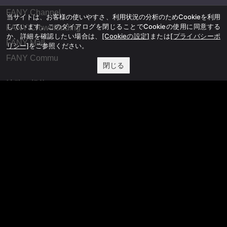
FANY Channel
当サイトは、お客様の使いやすさ、利用状況の分析のためCookieを利用
しています。このダイアログを閉じることでCookieの使用に同意する
FANY Crowdfunding
か、詳細を確認したい場合は、
[Cookieの設定]
または
[プライバシーポ
FANY Mall
リシー]
をご参照ください。
FANY Commu
閉じる
法務・規約
プライバシーポリシー
反社会的勢力排除宣言
会社情報
吉本興業株式会社
お問い合わせ
その他
よしもとニュースセンターアーカイブ