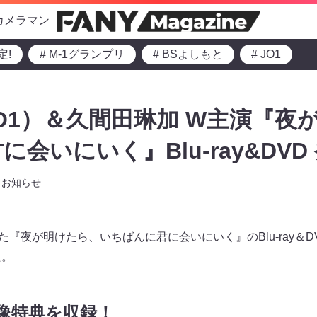
カメラマン
定!
# M-1グランプリ
# BSよしもと
# JO1
O1）＆久間田琳加 W主演『夜
会いにいく』Blu-ray&DVD
お知らせ
た『夜が明けたら、いちばんに君に会いにいく』のBlu-ray＆D
た。
映像特典を収録！