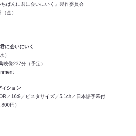
、いちばんに君に会いにいく』製作委員会
日（金）
君に会いにいく
（水）
典映像237分（予定）
nment
エディション
OLOR／16:9／ビスタサイズ／5.1ch／日本語字幕付
,800円）