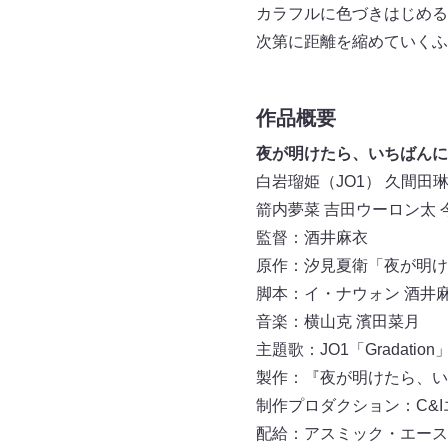
カラフルに色づきはじめる
次第に距離を縮めていくふ
作品概要
夜が明けたら、いちばんに
白岩瑠姫（JO1） 久間田
箭内夢菜 吉田ウーロン太 
監督：酒井麻衣
原作：汐見夏衛「夜が明け
脚本：イ・ナウォン 酒井
音楽：横山克 濱田菜月
主題歌：JO1「Gradation」(L
製作：『夜が明けたら、い
制作プロダクション：C&
配給：アスミック・エース