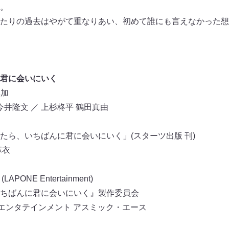
。
たりの過去はやがて重なりあい、初めて誰にも言えなかった想
君に会いにいく
琳加
今井隆文 ／ 上杉柊平 鶴田真由
たら、いちばんに君に会いにいく」(スターツ出版 刊)
麻衣
APONE Entertainment)
ちばんに君に会いにいく』製作委員会
Iエンタテインメント アスミック・エース