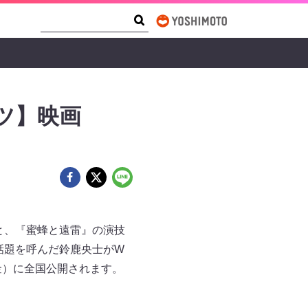
Search Form
Search
ーツ】映画
と、『蜜蜂と遠雷』の演技
も話題を呼んだ鈴鹿央士がW
金）に全国公開されます。