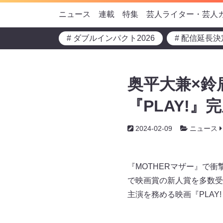
ニュース
連載
特集
芸人ライター・芸人
# ダブルインパクト2026
# 配信延長決
奥平大兼×鈴
『PLAY!
2024-02-09
ニュース
『MOTHERマザー』で
で映画賞の新人賞を多数受
主演を務める映画『PLA