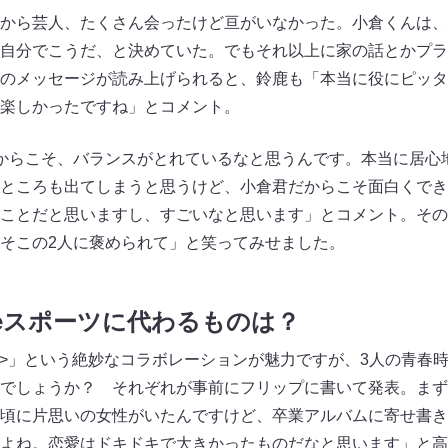
から芸人、たくさん会ったけど亘がいなかった。小倉くんは、
自分でこうだ、と決めていた。でもそれ以上に家の話とかプラ
のメッセージが読み上げられると、鈴鹿も「本当に役にピッタ
楽しかったですね」とコメント。
からこそ、バランスがとれているなと思うんです。本当に居心
ところも出てしまうと思うけど、小倉君だからこそ面白くでき
ことだと思いますし、すごいなと思います」とコメント。その
そこの2人に褒められて」と笑ってみせました。
eスポーツに代わるものは？
ーツ>」という絶妙なコラボレーションが魅力ですが、3人の青春
でしょうか？ それぞれが事前にフリップに書いて発表。まず
頃に片思いの女性がいたんですけど、卒業アルバムに寄せ書き
よね。恋愛はドキドキで大きかったものだなと思います」と高