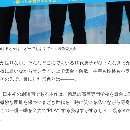
つとか負けるとかは、どーでもよくて～』製作委員会
が足りない。そんなどこにでもいる10代男子がひょんなきっか
校に通いながらオンライン上で集合・解散、学年も性格もバラ
その先で、目にした景色とは―――。
た日本初の劇映画である本作は、徳島の高等専門学校を舞台に
微妙な距離を保ついまどき世代を、時に笑いを誘いながら等身
この一瞬一瞬を全力で“PLAY”する姿はすがすがしく、観る者
。