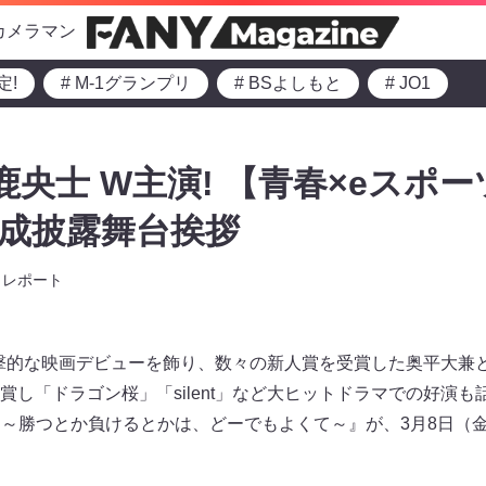
カメラマン
定!
# M-1グランプリ
# BSよしもと
# JO1
鹿央士 W主演! 【青春×eスポ
』完成披露舞台挨拶
レポート
衝撃的な映画デビューを飾り、数々の新人賞を受賞した奥平大兼
賞し「ドラゴン桜」「silent」など大ヒットドラマでの好演
Y! ～勝つとか負けるとかは、どーでもよくて～』が、3月8日（