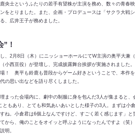
鹿央士というふたりの若手有望株が主演を務め、数々の青春映
ンをとりました。また、企画・プロデュースは「サクラ大戦シ
る、広井王子が務めました。
会”！
し、2月8日（木）にニッショーホールにてW主演の奥平大兼
（小西亘役）が登壇し、完成披露舞台挨拶が実施されました。
場！ 奥平も鈴鹿も普段からゲーム好きということで、本作を
代の思い出などを語り尽くしました。
埋まった会場内に、劇中の制服に身を包んだ3人が集まると、
こともあり、とても和気あいあいとした様子の3人。まずは小
すね。小倉君は6個上なんですけど、すごく若く感じます」と
てから、俺のことをオイッと呼ぶようになったんですよ（笑）
説明。