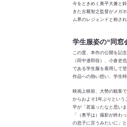
今をときめく奥平大兼と鈴
きた古厩智之監督がメガホ
ム界のレジェンドと称され
学生服姿の“同窓
この度、本作の公開を記念
（田中達郎役）、小倉史也
である学生服を着用して登
作品への熱い想い、学生時
映画上映前、大勢の観客で
からおよそ1年ぶりという
平が「若返ったなと思いま
「（奥平は）撮影が終わっ
の息子に言うみたいに」と