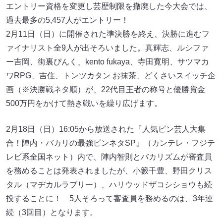
エントリー資格を変更し芸歴制限を撤廃した今大会では、
過去最多の5,457人がエントリー！
2月11日（日）に開催された準決勝を終え、決勝に進むフ
ァイナリスト全9人が出そろいました。真輝志、ルシファ
ー吉岡、街裏ぴんく、kento fukaya、寺田寛明、サツマカ
ワRPG、吉住、トンツカタン お抹茶、どくさいスイッチ企
画（※決勝戦ネタ順）が、22代目王者の称号と優勝賞金
500万円をかけて熱き戦いを繰り広げます。
2月18日（日）16:05から放送された『人気ピン芸人大集
合！陣内・バカリの最強ピンネタSP』（カンテレ・フジテ
レビ系全国ネット）内で、陣内智則とバカリズムが審査員
を務めることは発表されましたが、小籔千豊、野田クリス
タル（マヂカルラブリー）、ハリウッドザコシショウも続
投することに！ 5人そろって審査員を務めるのは、3年連
続（3回目）となります。