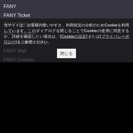
FANY
FANY Ticket
FANY Online Ticket
当サイトは、お客様の使いやすさ、利用状況の分析のためCookieを利用
しています。このダイアログを閉じることでCookieの使用に同意する
FANY Channel
か、詳細を確認したい場合は、
[Cookieの設定]
または
[プライバシーポ
FANY Crowdfunding
リシー]
をご参照ください。
FANY Mall
閉じる
FANY Commu
法務・規約
プライバシーポリシー
反社会的勢力排除宣言
会社情報
吉本興業株式会社
お問い合わせ