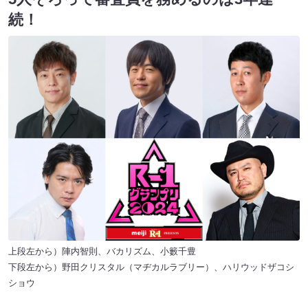
続！
上段左から）陣内智則、バカリズム、小籔千豊
下段左から）野田クリスタル（マヂカルラブリー）、ハリウッドザコシ
ショウ