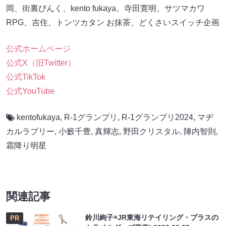
岡、街裏ぴんく、kento fukaya、寺田寛明、サツマカワ
RPG、吉住、トンツカタン お抹茶、どくさいスイッチ企画
公式ホームページ
公式X（旧Twitter）
公式TikTok
公式YouTube
kentofukaya
,
R-1グランプリ
,
R-1グランプリ2024
,
マヂ
カルラブリー
,
小籔千豊
,
真輝志
,
野田クリスタル
,
陣内智則
,
霜降り明星
関連記事
鈴川絢子×JR東海リテイリング・プラスの
PR