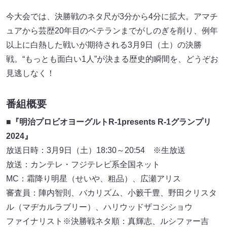
今大会では、決勝戦のネタ尺が3分から4分に拡大。アマチ
ュアから芸歴20年目のベテランまでがしのぎを削り、例年
以上に白熱した戦いが期待される3月9日（土）の決勝
戦。“もっとも面白い1人”が決まる歴史的瞬間を、どうぞお
見逃しなく！
番組概要
■『明治プロビオヨーグルトR-1presents R-1グランプリ
2024』
放送日時：3月9日（土）18:30～20:54 ※生放送
放送：カンテレ・フジテレビ系全国ネット
MC：霜降り明星（せいや、粗品）、広瀬アリス
審査員：陣内智則、バカリズム、小籔千豊、野田クリスタ
ル（マヂカルラブリー）、ハリウッドザコシショウ
ファイナリスト※決勝戦ネタ順：真輝志、ルシファー吉