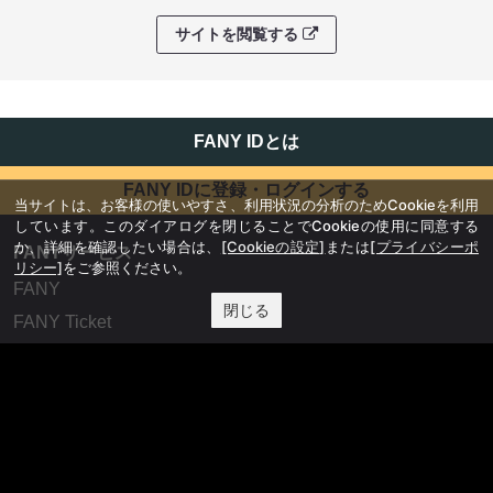
サイトを閲覧する
FANY IDとは
FANY IDに登録・ログインする
当サイトは、お客様の使いやすさ、利用状況の分析のためCookieを利用
しています。このダイアログを閉じることでCookieの使用に同意する
か、詳細を確認したい場合は、
[Cookieの設定]
または
[プライバシーポ
FANYサービス
リシー]
をご参照ください。
FANY
閉じる
FANY Ticket
FANY Online Ticket
FANY Channel
FANY Crowdfunding
FANY Mall
FANY Commu