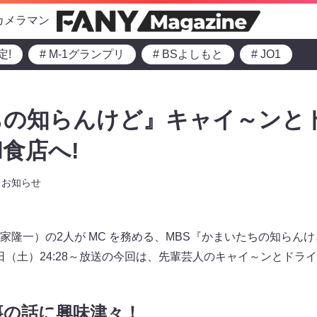
カメラマン
定!
# M-1グランプリ
# BSよしもと
# JO1
の知らんけど』キャイ～ンとド
食店へ!
お知らせ
家隆一）の2人が MC を務める、MBS『かまいたちの知らん
月2日（土）24:28～放送の今回は、先輩芸人のキャイ～ンとド
裏の話に興味津々！