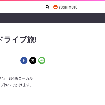
Search Form
Search
ライブ旅!
けど』（関西ローカル
ライブ旅へでかけます。