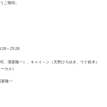
うご期待。
8～25:28
司、濱家隆一）、キャイ～ン（天野ひろゆき、ウド鈴木）
ローカル）
濱家隆一