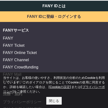
FANY IDとは
FANY IDに登録・ログインする
FANYサービス
FANY
FANY Ticket
FANY Online Ticket
FANY Channel
FANY Crowdfunding
FANY Mall
当サイトは、お客様の使いやすさ、利用状況の分析のためCookieを利用
FANY Commu
しています。このダイアログを閉じることでCookieの使用に同意する
か、詳細を確認したい場合は、
[Cookieの設定]
または
[プライバシーポ
リシー]
をご参照ください。
法務・規約
閉じる
プライバシーポリシー