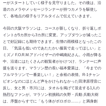
ーがスタートしていく様子を見守りました。その後は、沿
道のカメラやメッセージランナーが持つカメラを駆使し
て、各地点の様子をリアルタイムで伝えていきます。
今回の大阪マラソンは、コースが新しくなり、折り返しポ
イントが5カ所から3カ所に変更。アップダウンが減ったこ
とで好記録にも期待できます。生憎の雨模様となったこの
日。「気温も低いのであたたかい服装で走ってほしい」と
ミズノ F.O.R.M.アドバイザーの中嶋南紀さん。小雨が降る
中、沿道にはたくさんの観覧者がかけつけ、ランナーに声
援を送ります。マラソン歴の長い福本愛菜は、「今までの
フルマラソンで一番楽しい！」と余裕の表情。R-1チャン
ピオンなのにほとんど声をかけられなかった田津原理音に
反し、女と男・市川には、タオルを掲げて並走する1人の
熱烈なファンが。マラソン初挑戦の矢野・兵動 兵動大樹
は、序盤からすでに「もう体がボロボロ……」と満身創