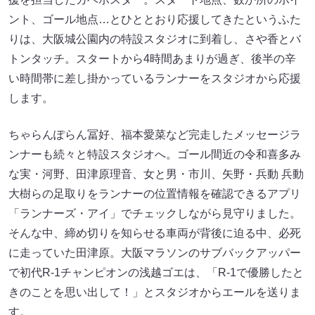
ント、ゴール地点…とひととおり応援してきたというふた
りは、大阪城公園内の特設スタジオに到着し、さや香とバ
トンタッチ。スタートから4時間あまりが過ぎ、後半の辛
い時間帯に差し掛かっているランナーをスタジオから応援
します。
ちゃらんぽらん冨好、福本愛菜など完走したメッセージラ
ンナーも続々と特設スタジオへ。ゴール間近の令和喜多み
な実・河野、田津原理音、女と男・市川、矢野・兵動 兵動
大樹らの足取りをランナーの位置情報を確認できるアプリ
「ランナーズ・アイ」でチェックしながら見守りました。
そんな中、締め切りを知らせる車両が背後に迫る中、必死
に走っていた田津原。大阪マラソンのサブバックアッパー
で初代R-1チャンピオンの浅越ゴエは、「R-1で優勝したと
きのことを思い出して！」とスタジオからエールを送りま
す。