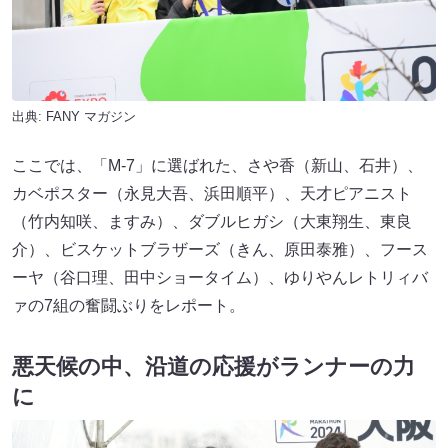
出典:
FANY マガジン
ここでは、「M-7」に選ばれた、さや香（新山、石井）、
カベポスター（永見大吾、浜田順平）、天才ピアニスト
（竹内知咲、ますみ）、ダブルヒガシ（大東翔生、東良
介）、ビスケットブラザーズ（きん、原田泰雅）、フース
ーヤ（谷口理、田中ショータイム）、ゆりやんレトリィバ
ァの7組の奮闘ぶりをレポート。
悪天候の中、沿道の応援がランナーの力
に