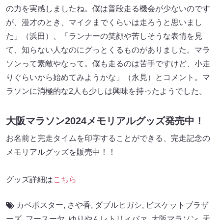
の力を実感しましたね。僕は普段走る機会が少ないのです
が、漫才のとき、マイクまでくらいは走ろうと思いまし
た」（浜田）、「ランナーの笑顔や苦しそうな表情を見
て、知らない人なのにグっとくるものがありました。マラ
ソンって素敵やなって。僕も走るのは苦手ですけど、小走
りぐらいから始めてみようかな」（永見）とコメント。マ
ラソンに消極的な2人も少しは興味を持ったようでした。
大阪マラソン2024メモリアルグッズ発売中！
お名前と完走タイムを印字することができる、完走記念の
メモリアルグッズを販売中！！
グッズ詳細は
こちら
カベポスター
,
さや香
,
ダブルヒガシ
,
ビスケットブラザ
ーズ
,
フースーヤ
,
ゆりやんレトリィバァ
,
大阪マラソン
,
天