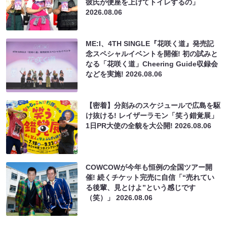
彼氏が便座を上げてトイレするの」
2026.08.06
ME:I、4TH SINGLE『花咲く道』発売記
念スペシャルイベントを開催! 初の試みと
なる「花咲く道」Cheering Guide収録会
などを実施!
2026.08.06
【密着】分刻みのスケジュールで広島を駆
け抜ける! レイザーラモン「笑う錯覚展」
1日PR大使の全貌を大公開!
2026.08.06
COWCOWが今年も恒例の全国ツアー開
催! 続くチケット完売に自信「“売れてい
る後輩、見とけよ”という感じです
（笑）」
2026.08.06