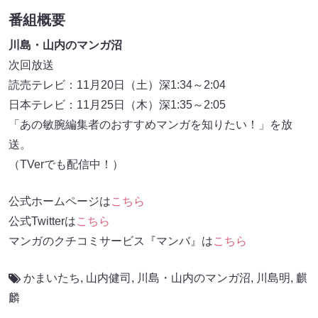
番組概要
川島・山内のマンガ沼
次回放送
読売テレビ：11月20日（土）深1:34～2:04
日本テレビ：11月25日（木）深1:35～2:05
「あの敏腕編集者のおすすめマンガを知りたい！」を放
送。
（TVerでも配信中！）
公式ホームページは
こちら
公式Twitterは
こちら
マンガのクチコミサービス『マンバ』は
こちら
かまいたち
,
山内健司
,
川島・山内のマンガ沼
,
川島明
,
麒
麟