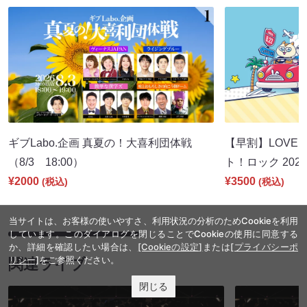
ギブLabo.企画 真夏の！大喜利団体戦
【早割】LOVE I
（8/3 18:00）
ト！ロック 2026
¥2000
¥3500
(税込)
(税込)
当サイトは、お客様の使いやすさ、利用状況の分析のためCookieを利用
しています。このダイアログを閉じることでCookieの使用に同意する
か、詳細を確認したい場合は、
[Cookieの設定]
または
[プライバシーポ
リシー]
をご参照ください。
関連ライブ
閉じる