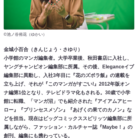
©池ノ谷侑花（ゆかい）
金城小百合（きんじょう・さゆり）
小学館のマンガ編集者。大学卒業後、秋田書店に入社し、
ヤングチャンピオン編集部に所属。その後、Eleganceイブ
編集部に異動し、入社3年目に『花のズボラ飯』の連載を
立ち上げ、それが『このマンガがすごい!』2012年版オン
ナ編第1位となり、テレビドラマ化もされる。30歳で小学
館に転職、「マンガ沼」でも紹介された『アイアムアヒー
ロー』『プリンセスメゾン』『あげくの果てのカノン』な
どを担当。現在はビッグコミックススピリッツ編集部に所
属しながら、ファッション・カルチャー誌『Maybe！』の
創刊、編集にも携わっている。