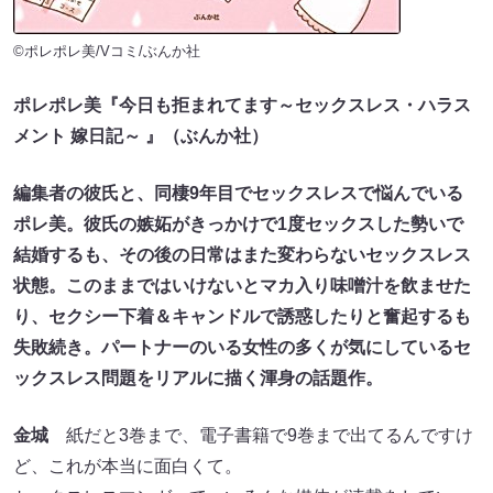
©ポレポレ美/Vコミ/ぶんか社
ポレポレ美『今日も拒まれてます～セックスレス・ハラス
メント 嫁日記～ 』（ぶんか社）
編集者の彼氏と、同棲9年目でセックスレスで悩んでいる
ポレ美。彼氏の嫉妬がきっかけで1度セックスした勢いで
結婚するも、その後の日常はまた変わらないセックスレス
状態。このままではいけないとマカ入り味噌汁を飲ませた
り、セクシー下着＆キャンドルで誘惑したりと奮起するも
失敗続き。パートナーのいる女性の多くが気にしているセ
ックスレス問題をリアルに描く渾身の話題作。
金城
紙だと3巻まで、電子書籍で9巻まで出てるんですけ
ど、これが本当に面白くて。