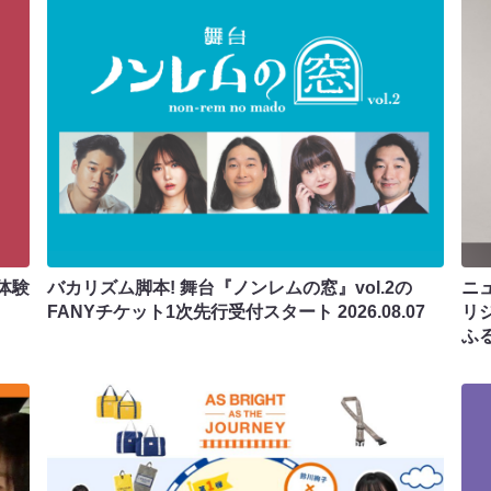
体験
バカリズム脚本! 舞台『ノンレムの窓』vol.2の
ニ
FANYチケット1次先行受付スタート
2026.08.07
リ
ふ