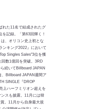
で選ばれた11名で結成されたグ
5位を記録。「第63回輝く！
I』は、オリコン史上初とな
ンキング2022』において
ingles Sales”3位を獲
生回数1億回を突破。3RD
Billboard JAPAN
illboard JAPAN週間ア
 SINGLE『DROP
連続売上ハーフミリオン超えを
ーマンスも披露。11月には韓
T」を受賞。11月から自身最大規
ム公演開催が決定してい