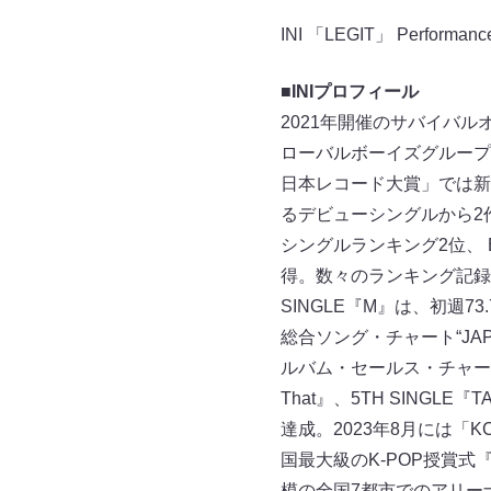
INI 「LEGIT」 Performanc
■INIプロフィール
2021年開催のサバイバルオ
ローバルボーイズグループ。
日本レコード大賞」では新人
るデビューシングルから2
シングルランキング2位、 Bil
得。数々のランキング記録を
SINGLE『M』は、初週73
総合ソング・チャート“JAPAN
ルバム・セールス・チャート“T
That』、5TH SING
達成。2023年8月には「K
国最大級のK-POP授賞式『20
模の全国7都市でのアリー