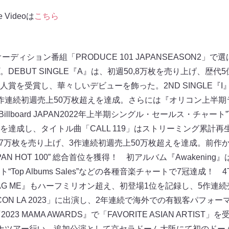
e Videoは
こちら
ーディション番組「PRODUCE 101 JAPANSEASON2」
DEBUT SINGLE『A』は、初週50,8万枚を売り上げ、歴代
賞を受賞し、華々しいデビューを飾った。2ND SINGLE『
作連続初週売上50万枚超えを達成。さらには『オリコン上半期ラ
lboard JAPAN2022年上半期シングル・セールス・チャート”Top S
達成し、タイトル曲「CALL 119」はストリーミング累計再
.7万枚を売り上げ、3作連続初週売上50万枚超えを達成。前作から続いて
 HOT 100” 総合首位を獲得！ 初アルバム『Awakening』は、B
op Albums Sales”などの各種音楽チャートで7冠達成！ 4TH
LE『TAG ME』もハーフミリオン超え、初登場1位を記録し、5作
CON LA 2023」に出演し、2年連続で海外での有観客パフォ
23 MAMA AWARDS』で「FAVORITE ASIAN ARTIS
ナツアー行い、追加公演として京セラドーム大阪にて初のドー