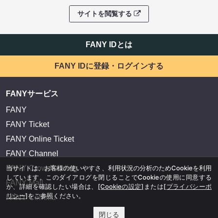
サイトを閲覧する
FANY IDとは
FANY IDに登録・ログインする
FANYサービス
FANY
FANY Ticket
FANY Online Ticket
FANY Channel
FANY Crowdfunding
当サイトは、お客様の使いやすさ、利用状況の分析のためCookieを利用
しています。このダイアログを閉じることでCookieの使用に同意する
FANY Mall
か、詳細を確認したい場合は、
[Cookieの設定]
または
[プライバシーポ
リシー]
をご参照ください。
FANY Commu
閉じる