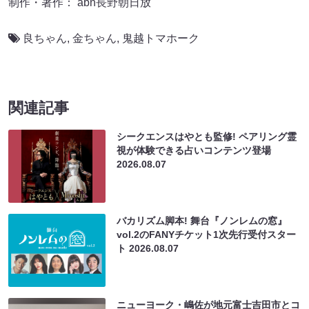
制作・著作： abn長野朝日放
良ちゃん
,
金ちゃん
,
鬼越トマホーク
関連記事
シークエンスはやとも監修! ペアリング霊
視が体験できる占いコンテンツ登場
2026.08.07
バカリズム脚本! 舞台『ノンレムの窓』
vol.2のFANYチケット1次先行受付スター
ト
2026.08.07
ニューヨーク・嶋佐が地元富士吉田市とコ